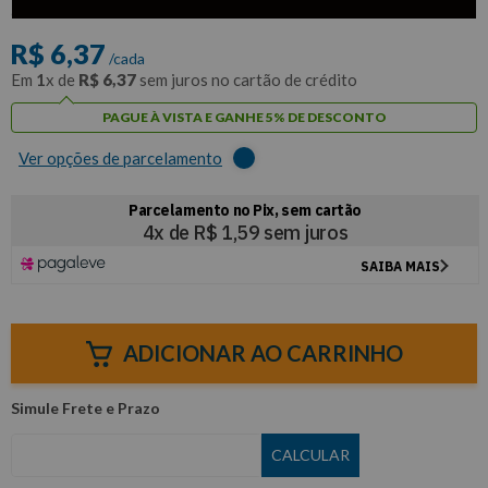
com
5% de desconto
no PIX ou Boleto
R$
6
,
37
/cada
Em
1
x de
R$
6
,
37
sem juros no cartão de crédito
PAGUE À VISTA E GANHE 5% DE DESCONTO
Ver opções de parcelamento
ADICIONAR AO CARRINHO