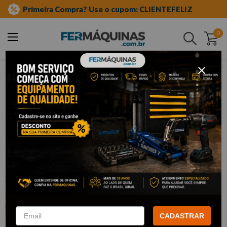
Primeira Compra? Use o cupom: CLIENTEFELIZ
0
Buscar
ferramentas manuais
soquetes e acessórios
soquetes de meia"
sextavado
Clique e veja!
Soquete Sextavado 1/2" X 1/2" - STELS
:
1384755
STELS
CADASTRAR
R$
6
,
05
Por:
/cada