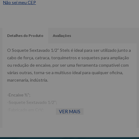
Não sei meu CEP
Detalhes do Produto
Avaliações
O Soquete Sextavado 1/2” Stels é ideal para ser utilizado junto a
cabo de força, catraca, torquímetros e soquetes para ampliação
ou redução de encaixe, por ser uma ferramenta compatível com
várias outras, torna-se a multiuso ideal para qualquer oficina,
marcenaria, indústria.
-Encaixe ½”;
-Soquete Sextavado 1/2”;
-Fabricado em CrV;
VER MAIS
-Ref. 1120326/1384755.