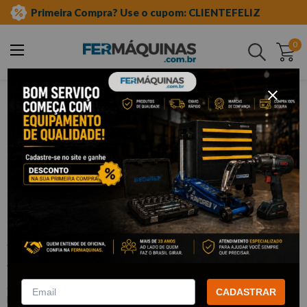
Primeira Compra? Use o cupom: CLIENTEFELIZ
0
Buscar
ferramentas manuais
soquetes e acessórios
soquetes de meia"
sextavado
Clique e veja!
Soquete Sextavado 1/2" x 21mm –
ST13312SC SATA
:
ST13312SC
CADASTRAR
SATA