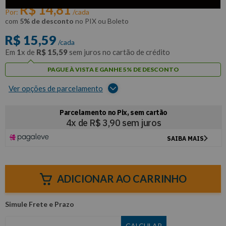
R$
14
,
81
Por:
/cada
com
5% de desconto
no PIX ou Boleto
R$
15
,
59
/cada
Em
1
x de
R$
15
,
59
sem juros no cartão de crédito
PAGUE À VISTA E GANHE 5% DE DESCONTO
Ver opções de parcelamento
ADICIONAR AO CARRINHO