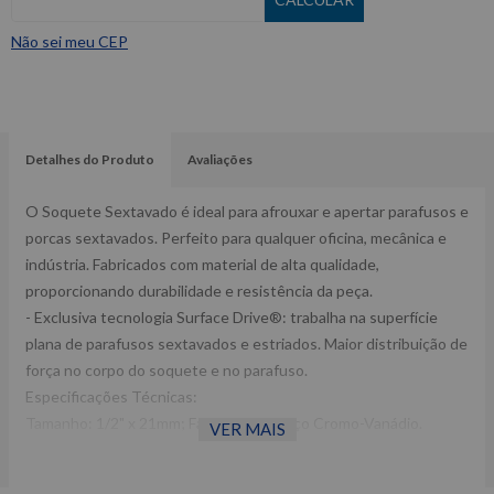
Não sei meu CEP
Detalhes do Produto
Avaliações
O Soquete Sextavado é ideal para afrouxar e apertar parafusos e
porcas sextavados. Perfeito para qualquer oficina, mecânica e
indústria. Fabricados com material de alta qualidade,
proporcionando durabilidade e resistência da peça.
- Exclusiva tecnologia Surface Drive®: trabalha na superfície
plana de parafusos sextavados e estriados. Maior distribuição de
força no corpo do soquete e no parafuso.
Especificações Técnicas:
Tamanho: 1/2" x 21mm; Fabricado em Aço Cromo-Vanádio.
VER MAIS
Dimensões CxLxA (mm): 38x45x24 Peso: 0,090 Kg Ref:
ST13312SC