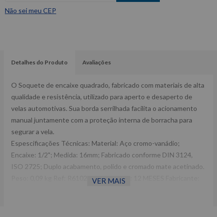
Não sei meu CEP
Detalhes do Produto
Avaliações
O Soquete de encaixe quadrado, fabricado com materiais de alta
qualidade e resistência, utilizado para aperto e desaperto de
velas automotivas. Sua borda serrilhada facilita o acionamento
manual juntamente com a proteção interna de borracha para
segurar a vela.
Espescificações Técnicas: Material: Aço cromo-vanádio;
Encaixe: 1/2"; Medida: 16mm; Fabricado conforme DIN 3124,
ISO 2725; Duplo acabamento, polido e cromado mate acetinado.
Peso: 0,09 kg Ref: R61021612 Garantia: 12 MESES Fabricante:
VER MAIS
GEDORE RED -Imagens meramente ilustrativas -Todas as
informações divulgadas são de responsabilidade do Fabricante/
Fornecedor.