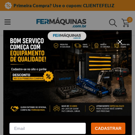
Primeira Compra? Use o cupom: CLIENTEFELIZ
0
Buscar
ferramentas automotivas especiais
chave de vela
Clique e veja!
Soquete para Vela 1/2"X 16mm -
R61021612 GEDORE RED
:
R61021612
GEDORE RED
CADASTRAR