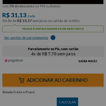
R$
29
,
57
Por:
/cada
com
5% de desconto
no PIX ou Boleto
R$
31
,
13
/cada
Em
3
x de
R$
10
,
37
sem juros no cartão de crédito
PAGUE À VISTA E GANHE 5% DE DESCONTO
Ver opções de parcelamento
ADICIONAR AO CARRINHO