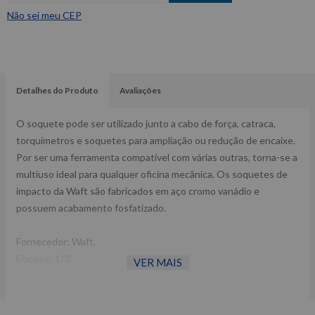
Não sei meu CEP
Detalhes do Produto
Avaliações
O soquete pode ser utilizado junto a cabo de força, catraca,
torquímetros e soquetes para ampliação ou redução de encaixe.
Por ser uma ferramenta compatível com várias outras, torna-se a
multiuso ideal para qualquer oficina mecânica. Os soquetes de
impacto da Waft são fabricados em aço cromo vanádio e
possuem acabamento fosfatizado.
Fornecedor: Waft.
Encaixe: 1/2”.
VER MAIS
Referência: 6108.