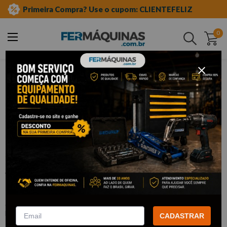
Primeira Compra? Use o cupom: CLIENTEFELIZ
0
Buscar
ferramentas manuais
soquetes e acessórios
soquetes de meia"
impacto longo
Clique e veja!
Soquete de Impacto Sextavado Longo
1/2" x 16 mm - WAFT
:
F6108
WAFT
CADASTRAR