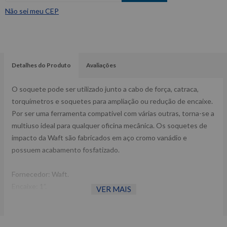
Não sei meu CEP
Detalhes do Produto
Avaliações
O soquete pode ser utilizado junto a cabo de força, catraca,
torquímetros e soquetes para ampliação ou redução de encaixe.
Por ser uma ferramenta compatível com várias outras, torna-se a
multiuso ideal para qualquer oficina mecânica. Os soquetes de
impacto da Waft são fabricados em aço cromo vanádio e
possuem acabamento fosfatizado.
Fornecedor: Waft.
Encaixe: 1”.
VER MAIS
Referência: 6140.