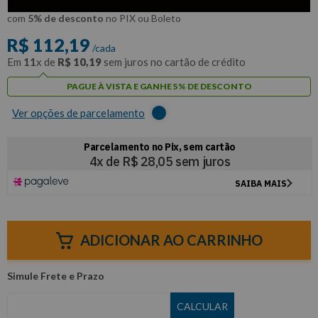
R$
106
,
58
Por:
/cada
com
5% de desconto
no PIX ou Boleto
R$
112
,
19
/cada
Em
11
x de
R$
10
,
19
sem juros no cartão de crédito
PAGUE À VISTA E GANHE 5% DE DESCONTO
Ver opções de parcelamento
ADICIONAR AO CARRINHO