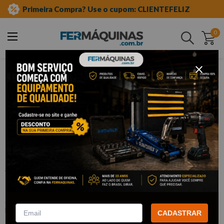
Primeira Compra? Use o cupom: CLIENTEFELIZ
0
Buscar
ferramentas manuais
soquetes e acessórios
soquetes 1 pol
impacto
Clique e veja!
Soquete de Impacto Sextavado 1" x 27
mm - WAFT
:
F6140
WAFT
CADASTRAR