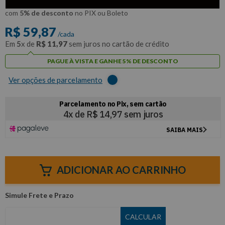
R$
56
,
88
Por:
/cada
com
5% de desconto
no PIX ou Boleto
R$
59
,
87
/cada
Em
5
x de
R$
11
,
97
sem juros no cartão de crédito
PAGUE À VISTA E GANHE 5% DE DESCONTO
Ver opções de parcelamento
ADICIONAR AO CARRINHO