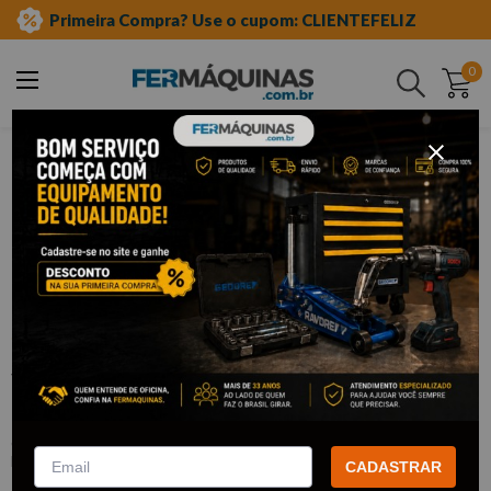
Primeira Compra? Use o cupom: CLIENTEFELIZ
0
Buscar
ferramentas manuais
soquetes e acessórios
soquetes de meia"
estriado longo
Clique e veja!
Soquete Estriado Longo 1/2" x 32 mm
- WAFT
:
F6090
WAFT
CADASTRAR