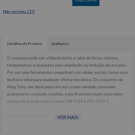
Não sei meu CEP
Detalhes do Produto
Avaliações
O soquete pode ser utilizado junto a cabo de força, catraca,
torquímetros e soquetes para ampliação ou redução de encaixe.
Por ser uma ferramenta compatível com várias outras, torna-se a
multiuso ideal para qualquer oficina mecânica. Os soquetes da
King Tony são fabricados em aço cromo vanádio, possuem
acabamento cromado e polido, e perfil arredondado para maior
torque de acordo com a norma DIN 3124 e ISO 2725-1.
Fornecedor: King Tony.
VER MAIS
Encaixe: 1/2”.
Diâmetro 1: 25,5 mm.