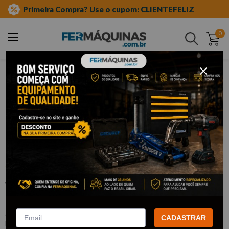
Primeira Compra? Use o cupom: CLIENTEFELIZ
0
Buscar
ferramentas manuais
soquetes e acessórios
soquetes de meia"
estriado longo
Clique e veja!
Soquete Estriado Longo 1/2" x 18 mm
- KING TONY
:
423018M
CADASTRAR
KING TONY