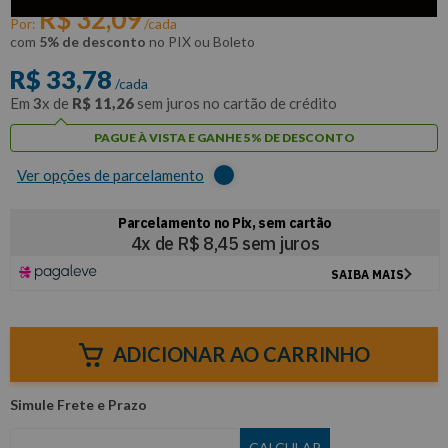
R$
32
,
09
Por:
/cada
com
5% de desconto
no PIX ou Boleto
R$
33
,
78
/cada
Em
3
x de
R$
11
,
26
sem juros no cartão de crédito
PAGUE À VISTA E GANHE 5% DE DESCONTO
Ver opções de parcelamento
ADICIONAR AO CARRINHO