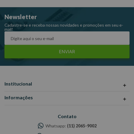
Diâmetro 2: 22,0 mm.
Largura: 77,0 mm.
Newsletter
Peso: 0,151 kg.
Referência: 423018M.
Cadastre-se e receba nossas novidades e promoções em seu e-
mail!
ENVIAR
Institucional
Informações
Contato
Whatsapp:
(11) 2065-9002