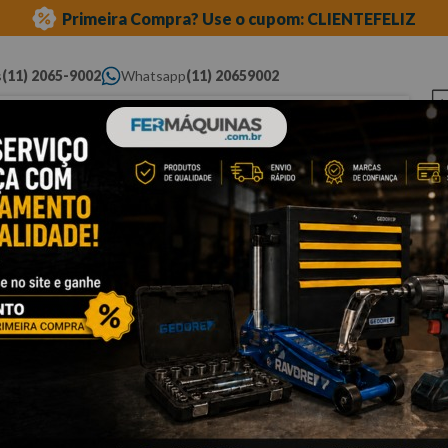
Primeira Compra? Use o cupom: CLIENTEFELIZ
s
(11) 2065-9002
Whatsapp
(11) 20659002
ue você procura...
Elétricas
Ferramentas
Ferramentas
Eq
Pneumáticas
Automotivas Especiais
Au
cessórios
soquetes de meia"
estriados
Cli
S
-
Po