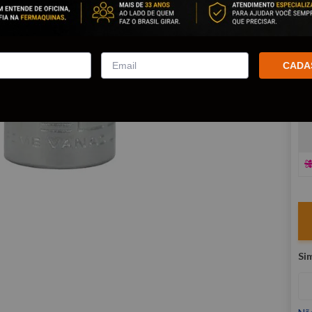
co
R
E
CADA
V