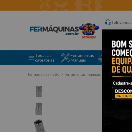
Televenda
Digite aqui o q
Todas as
Ferramentas
Ferramentas 
categorias
Manuais
e Máquinas
ferramentas manuais
soquetes e a