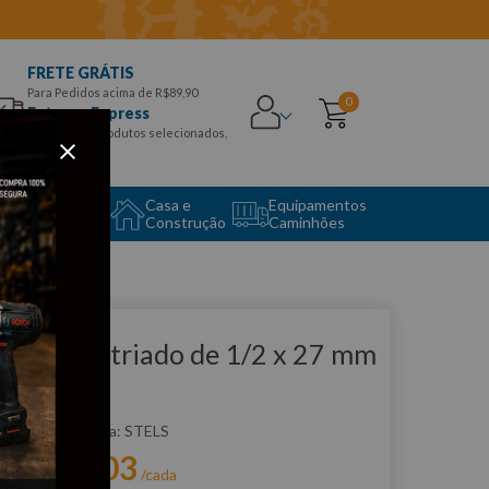
FRETE GRÁTIS
Para Pedidos acima de R$89,90
0
Entrega Express
para CEPS e produtos selecionados,
Aproveite!
uipamento
Casa e
Equipamentos
to Center
Construção
Caminhões
que e veja!
oquete Estriado de 1/2 x 27 mm
 STELS
:
1392755
STELS
R$
19
,
03
r:
/cada