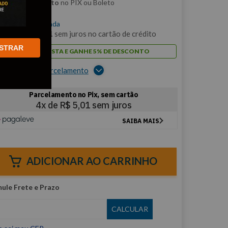
m
5% de desconto
no PIX ou Boleto
$
20
,
03
/cada
m
2
x de
R$
10
,
01
sem juros no cartão de crédito
STRAR
PAGUE À VISTA E GANHE 5% DE DESCONTO
er opções de parcelamento
ADICIONAR AO CARRINHO