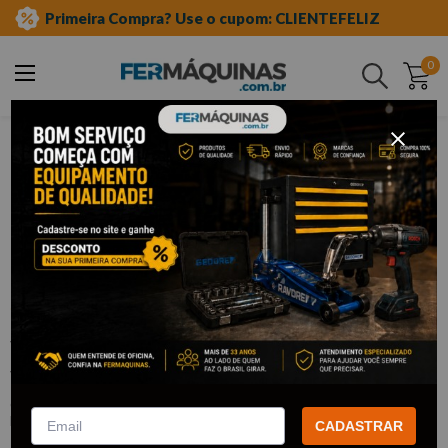
Primeira Compra? Use o cupom: CLIENTEFELIZ
0
Buscar
ferramentas manuais
soquetes e acessórios
soquetes de meia"
estriados
Clique e veja!
Soquete Estriado de 1/2 x 1.1/4 -
STELS
:
1395855
STELS
CADASTRAR