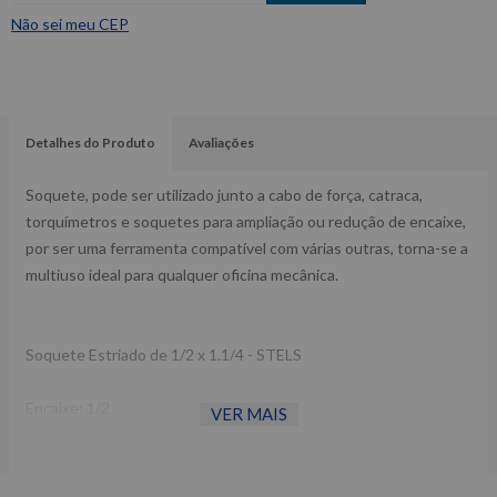
Não sei meu CEP
Detalhes do Produto
Avaliações
Soquete, pode ser utilizado junto a cabo de força, catraca,
torquímetros e soquetes para ampliação ou redução de encaixe,
por ser uma ferramenta compatível com várias outras, torna-se a
multiuso ideal para qualquer oficina mecânica.
Soquete Estriado de 1/2 x 1.1/4 - STELS
Encaixe: 1/2
VER MAIS
Modelo: Estriado
Diâmetro de 1.1/4