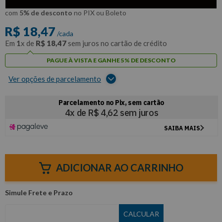
R$
17
,
55
Por:
/cada
com
5% de desconto
no PIX ou Boleto
R$
18
,
47
/cada
Em
1
x de
R$
18
,
47
sem juros no cartão de crédito
PAGUE À VISTA E GANHE 5% DE DESCONTO
Ver opções de parcelamento
ADICIONAR AO CARRINHO