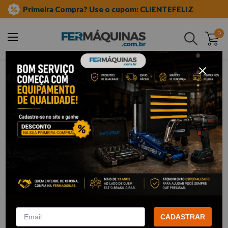
Primeira Compra? Use o cupom: CLIENTEFELIZ
0
Buscar
ferramentas manuais
soquetes e acessórios
soquetes de meia"
estriados
CADASTRAR