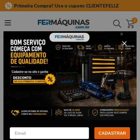
Primeira Compra? Use o cupom: CLIENTEFELIZ
0
Buscar
ferramentas manuais
soquetes e acessórios
soquetes de meia"
impacto
Clique e veja!
Soquete de Impacto Sextavado 1/2"X
10mm - F6091 WAFT
:
F6091
WAFT
CADASTRAR