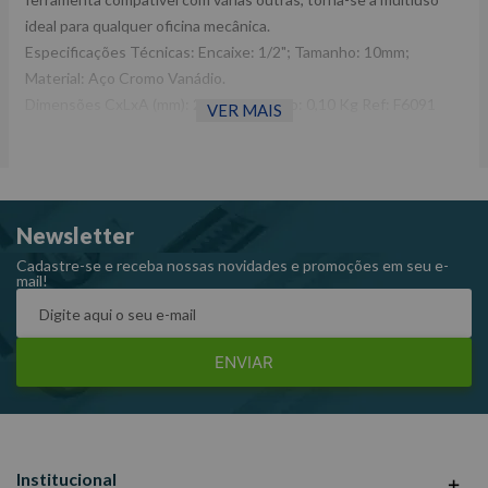
ideal para qualquer oficina mecânica.
Especificações Técnicas: Encaixe: 1/2"; Tamanho: 10mm;
Material: Aço Cromo Vanádio.
Dimensões CxLxA (mm): 24x24x38 Peso: 0,10 Kg Ref: F6091
VER MAIS
Garantia: 12 meses Fabricante: WAFT -Imagens meramente
ilustrativas -Todas as informações divulgadas são de
responsabilidade do Fabricante/ Fornecedor.
Newsletter
Cadastre-se e receba nossas novidades e promoções em seu e-
mail!
ENVIAR
Institucional