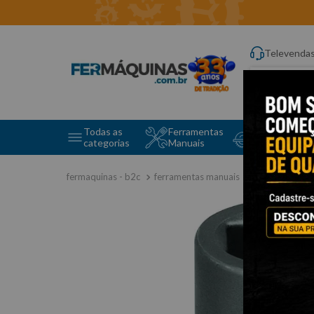
Televenda
Digite aqui o q
Todas as
Ferramentas
Ferramentas 
categorias
Manuais
e Máquinas
ferramentas manuais
soquetes e a