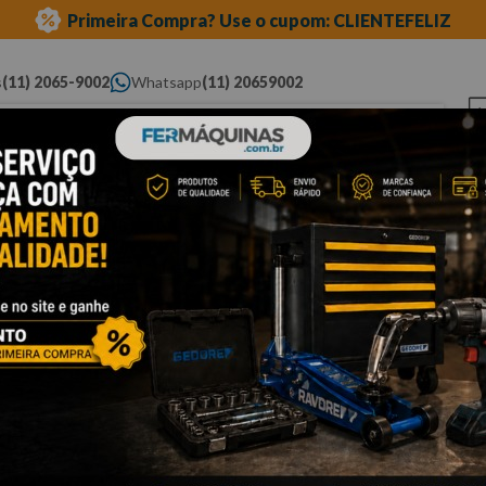
Primeira Compra? Use o cupom: CLIENTEFELIZ
s
(11) 2065-9002
Whatsapp
(11) 20659002
ue você procura...
Elétricas
Ferramentas
Ferramentas
Eq
Pneumáticas
Automotivas Especiais
Au
cessórios
soquetes de meia"
impacto longo
Cli
S
1