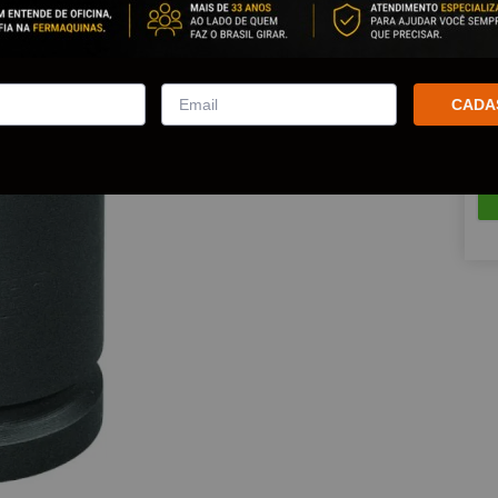
Est
Que
CADA