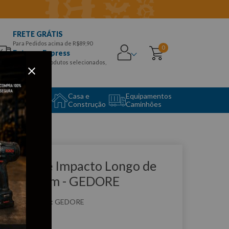
FRETE GRÁTIS
Para Pedidos acima de R$89,90
0
Entrega Express
para CEPS e produtos selecionados,
Aproveite!
uipamento
Casa e
Equipamentos
to Center
Construção
Caminhões
que e veja!
oquete de Impacto Longo de
/2 X 18mm - GEDORE
:
K19L18
GEDORE