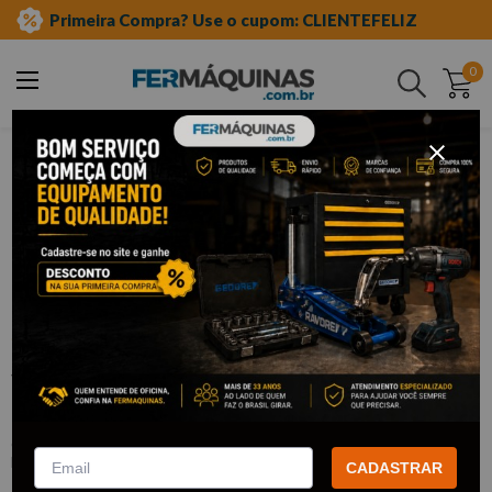
Primeira Compra? Use o cupom: CLIENTEFELIZ
0
Buscar
ferramentas manuais
soquetes e acessórios
soquetes de meia"
impacto longo
Clique e veja!
Soquete de Impacto Estriado Extra
Longo 1/2" x 27 mm - KINGTONY
:
443027M
KING TONY
CADASTRAR