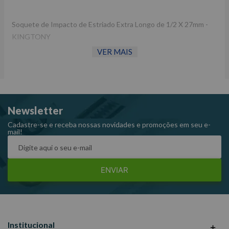
Soquete de Impacto de Estriado Extra Longo de 1/2 X 27mm -
KINGTONY
VER MAIS
Soquete de impacto estriado extra longo com encaixe de 1/2” é
indicado para trabalhar com acessórios manuais.
Fabricado em aço cromo-molibdênio com acabamento
fosfatizado, oferecendo maior resistência e durabilidade.
Newsletter
Especificações técnicas:
Cadastre-se e receba nossas novidades e promoções em seu e-
mail!
Fabricado em aço cromo-molibdênio
Acabamento fosfatizado
Encaixe: 1/2”
ENVIAR
Diâmetro: 27mm
Institucional