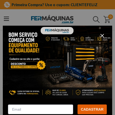
Primeira Compra? Use o cupom: CLIENTEFELIZ
0
Buscar
ferramentas manuais
soquetes e acessórios
soquetes de tres quartos"
impacto
Clique e veja!
Soquete de Impacto 3/4" x 1.1/16 -
KINGTONY
:
653534S
KING TONY
CADASTRAR