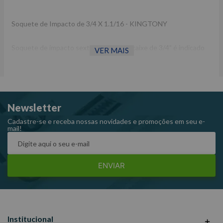
Soquete de Impacto de 3/4 X 1.1/16 - KINGTONY
Soquete de impacto sextavado com encaixe de 3/4” é indicado
VER MAIS
para trabalhar com acessórios manuais.
Fabricado em aço cromo-molibdênio com acabamento
fosfatizado, oferecendo maior resistência e durabilidade.
Newsletter
Fabricado em aço cromo-molibdênio
Acabamento fosfatizado
Cadastre-se e receba nossas novidades e promoções em seu e-
mail!
Encaixe: 3/4”
Medida: 1.1/16
ENVIAR
Institucional