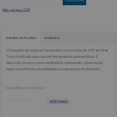
Não sei meu CEP
Detalhes do Produto
Avaliações
O Soquete de Impacto Sextavado com encaixe de 3/4" da King
Tony é indicado para uso em ferramentas pneumáticas. É
fabricado em aço cromo-molibdênio temperado, oferecendo
maior resistência e durabilidade e acabamento fosfatizado.
Especificações técnicas:
Medida: 30 mm
VER MAIS
Encaixe: 3/4 “
Comprimento: 53 mm