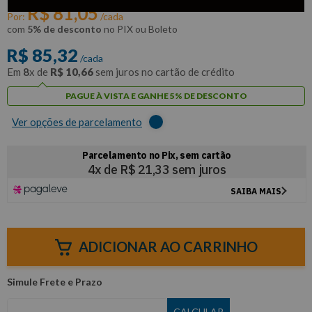
R$
81
,
05
Por:
/cada
com
5% de desconto
no PIX ou Boleto
R$
85
,
32
/cada
Em
8
x de
R$
10
,
66
sem juros no cartão de crédito
PAGUE À VISTA E GANHE 5% DE DESCONTO
Ver opções de parcelamento
ADICIONAR AO CARRINHO