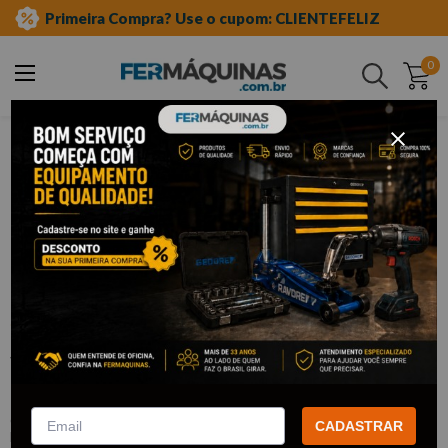
Primeira Compra? Use o cupom: CLIENTEFELIZ
0
Buscar
ferramentas manuais
soquetes e acessórios
soquetes de tres quartos"
impacto
Clique e veja!
Soquete de Impacto 3/4" x 30 mm -
KING TONY
:
651530M
CADASTRAR
KING TONY