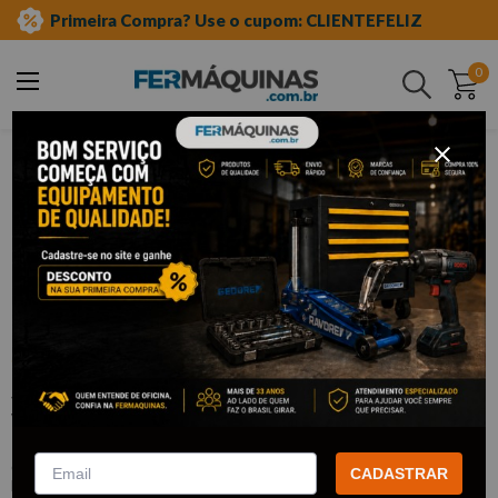
Primeira Compra? Use o cupom: CLIENTEFELIZ
0
Buscar
ferramentas manuais
soquetes e acessórios
soquetes 1 pol
impacto
Clique e veja!
Soquete de Impacto 1"X 33mm F6143
WAFT
:
F6143
CADASTRAR
WAFT