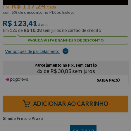
R$
117
,
24
Por:
/cada
com
5% de desconto
no PIX ou Boleto
R$
123
,
41
/cada
Em
12
x de
R$
10
,
28
sem juros no cartão de crédito
PAGUE À VISTA E GANHE 5% DE DESCONTO
Ver opções de parcelamento
ADICIONAR AO CARRINHO