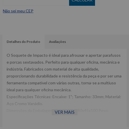
Não sei meu CEP
Detalhes do Produto
Avaliações
O Soquete de Impacto é ideal para afrouxar e apertar parafusos
e porcas sextavados. Perfeito para qualquer oficina, mecânica e
indústria. Fabricados com material de alta qualidade,
proporcionando durabilidade e resistência da peça e por ser uma
ferramenta compatível com várias outras, torna-se a multiuso
ideal para qualquer oficina mecânica.
Especificações Técnicas: Encaixe: 1"; Tamanho: 33mm; Material:
Aço Cromo Vanádio.
Dimensões da Embalagem CxLxA (mm): 80x45x100 Peso:
VER MAIS
0,70Kg Ref: F6143 Garantia: 12 MESES Fabricante: WAFT -
Imagens meramente ilustrativas -Todas as informações