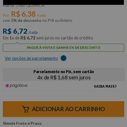
:
ORBI2560
ORBI QUÍMICA
R$
6
,
38
Por:
/cada
com
5% de desconto
no PIX ou Boleto
R$
6
,
72
/cada
Em
1
x de
R$
6
,
72
sem juros no cartão de crédito
PAGUE À VISTA E GANHE 5% DE DESCONTO
Ver opções de parcelamento
ADICIONAR AO CARRINHO