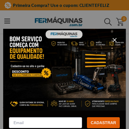
Primeira Compra? Use o cupom: CLIENTEFELIZ
0
Buscar
aditivos e lubrificantes
lubrificação
silicone
Clique e veja!
Silicone Alta Temperatura Acético
Vermelho 50g - ORBI2560 ORBI
QUÍMICA
CADASTRAR