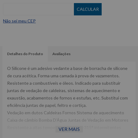
Não sei meu CEP
Detalhes do Produto
Avaliações
O Silicone é um adesivo vedante a base de borracha de silicone
de cura acética. Forma uma camada à prova de vazamentos.
Resistente a combustíveis e óleos. Indicado para substituir
juntas de vedação de caldeiras, sistemas de aquecimento e
exaustão, acabamentos de fornos e estufas, etc. Substitui com
eficiência juntas de papel, feltro e cortiça.
Vedação em dutos Caldeiras Fornos Sistema de aquecimento
Caixa de câmbio Bomba D’Água Juntas de Vedação em Motores
Resistente a altas temperatura de até +315° intermitentes
VER MAIS
Forma película em 10 minutos e cura total em 24 horas. Alta