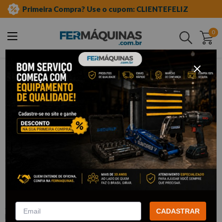
Primeira Compra? Use o cupom: CLIENTEFELIZ
0
Buscar
injeção eletrônica e motor
instrumentos para medidas
relógio comparador
Clique e veja!
Relógio Comparador 10mm Leitura
0,01 – 4AC EDA
:
4AC
CADASTRAR
EDA