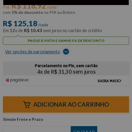
R$
118
,
92
Por:
/cada
com
5% de desconto
no PIX ou Boleto
R$
125
,
18
/cada
Em
12
x de
R$
10
,
43
sem juros no cartão de crédito
PAGUE À VISTA E GANHE 5% DE DESCONTO
Ver opções de parcelamento
ADICIONAR AO CARRINHO