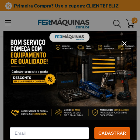
Primeira Compra? Use o cupom: CLIENTEFELIZ
0
Buscar
0
OOPS!
Nenhum produto encontrado
O que eu devo fazer?
Verifique os termos digitados.
Tente utilizar uma única palavra.
Utilize termos genéricos na busca.
Tente utilizar sinônimos do termo
desejado.
CADASTRAR