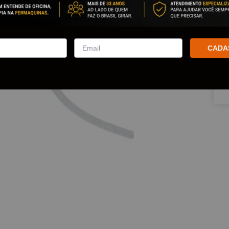
Que
CADA