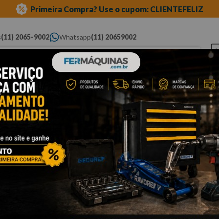
Primeira Compra? Use o cupom: CLIENTEFELIZ
s
(11) 2065-9002
Whatsapp
(11) 20659002
ue você procura...
Elétricas
Ferramentas
Ferramentas
Eq
Pneumáticas
Automotivas Especiais
Au
adores
Cli
P
Est