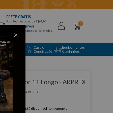
FRETE GRÁTIS
Para Pedidos acima de R$89,90
0
Entrega Express
para CEPS e produtos selecionados,
Aproveite!
uipamento
Casa e
Equipamentos
to Center
Construção
Caminhões
que e veja!
ulverizador 11 Longo - ARPREX
:
PU11L
ARPREX
e produto não está disponível no momento