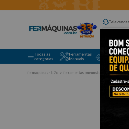
Televenda
Digite aqui o q
Todas as
Ferramentas
Ferramentas 
categorias
Manuais
e Máquinas
ferramentas pneumáticas
pulveriz