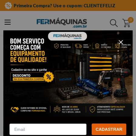
Primeira Compra? Use o cupom: CLIENTEFELIZ
0
Buscar
ferramentas automotivas especiais
carroceria e funilaria
repuxador e spotter
Clique e veja!
Ponteira para Vinco Reta 10 Uni. 4023
– BAND
:
4023
CADASTRAR
BAND EQUIPAMENTOS