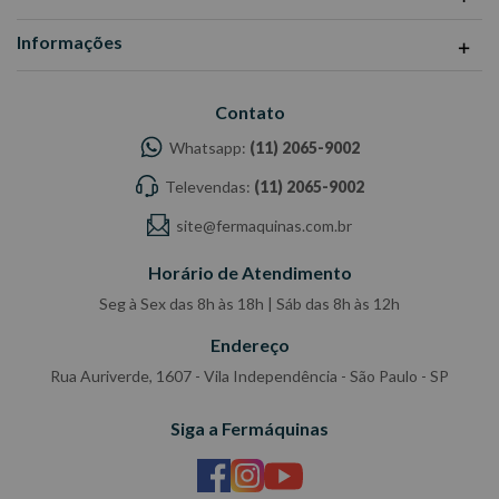
Especificações Técnicas:
Potência: 1200w
Informações
Rotação 1600 até 4800 RPM
Voltagem: 220V
Contato
Ref: 2511
Whatsapp:
(11) 2065-9002
Garantia: 3 meses
Televendas:
(11) 2065-9002
Fabricante: ROTTA
-Imagens meramente ilustrativas
site@fermaquinas.com.br
-Todas as informações divulgadas são de responsabilidade do
Horário de Atendimento
Fabricante/Fornecedor.
Seg à Sex das 8h às 18h | Sáb das 8h às 12h
Endereço
Rua Auriverde, 1607 - Vila Independência - São Paulo - SP
Siga a Fermáquinas