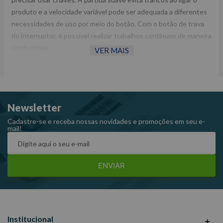
produto e a velocidade variável pode ser adequada a diferentes
necessidades de uso por meio do botão. Com o botão de trava
do interruptor, é possível realizar trabalhos contínuos de maneira
confortável.
VER MAIS
- Baixíssima vibração e ruído
- Design ergonômico
- Menor aquecimento
Newsletter
- Balanceamento Perfeito
- Contrabalanceamento Usinado de Alta Precisão
Cadastre-se e receba nossas novidades e promoções em seu e-
mail!
- Alta Durabilidade
- Base de Poliuretano Flexível
- Alta Potência
ENVIAR
- Cabo de Alimentação de Borracha de Silicone com Suporte
Reforçado
- Acionador de Partida Suave Emborrachado e Trava de Gatilho
- Giro Forçado
Institucional