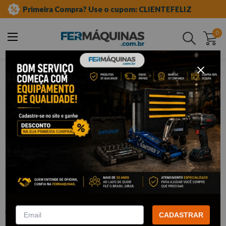
Primeira Compra? Use o cupom: CLIENTEFELIZ
0
Buscar
ferramentas elétricas e máquinas
lixadeira e politriz
Clique e veja!
Politriz Rotativa Automotiva Premium
1200W 220V - 2511 ROTTA376
:
2511
ROTTA 376
CADASTRAR