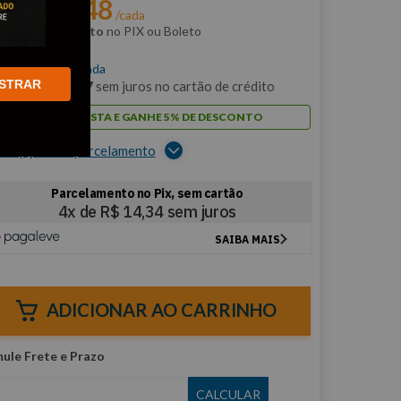
R$
54
,
48
r:
/cada
m
5% de desconto
no PIX ou Boleto
$
57
,
35
/cada
STRAR
m
5
x de
R$
11
,
47
sem juros no cartão de crédito
PAGUE À VISTA E GANHE 5% DE DESCONTO
er opções de parcelamento
ADICIONAR AO CARRINHO