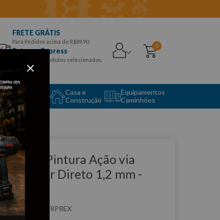
FRETE GRÁTIS
Para Pedidos acima de R$89,90
0
Entrega Express
para CEPS e produtos selecionados,
Aproveite!
uipamento
Casa e
Equipamentos
to Center
Construção
Caminhões
que e veja!
istola de Pintura Ação via
ressão - Ar Direto 1,2 mm -
RPREX
:
PA90
ARPREX