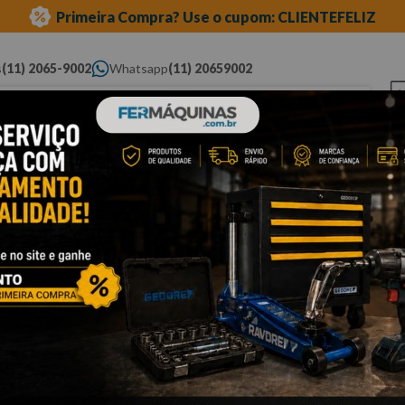
Primeira Compra? Use o cupom: CLIENTEFELIZ
s
(11) 2065-9002
Whatsapp
(11) 20659002
ue você procura...
Elétricas
Ferramentas
Ferramentas
Eq
Pneumáticas
Automotivas Especiais
Au
carroceria e funilaria
pistola para pintura
pistola para pintura
Cli
P
P
A