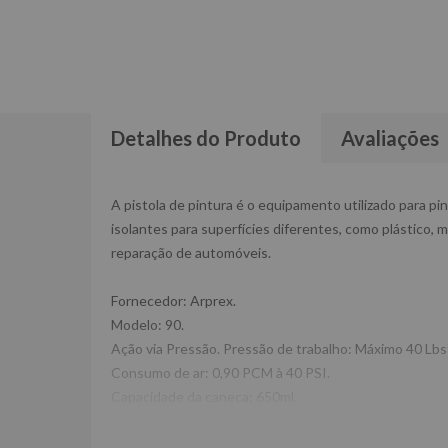
Detalhes do Produto
Avaliações
A pistola de pintura é o equipamento utilizado para pin
isolantes para superfícies diferentes, como plástico, 
reparação de automóveis.
Fornecedor: Arprex.
Modelo: 90.
Ação via Pressão. Pressão de trabalho: Máximo 40 Lbs²
Consumo de ar: 0,90 PCM à 40 PSI.
Capacidade da caneca: 650ml.
Bico: 1,2mm (para pinturas em geral).
Peso: 0,400kg.