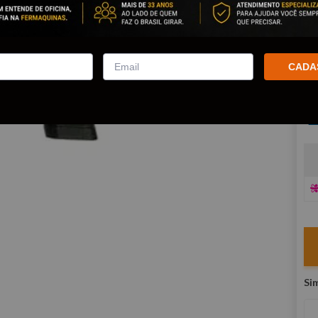
Po
co
R
CADA
E
V