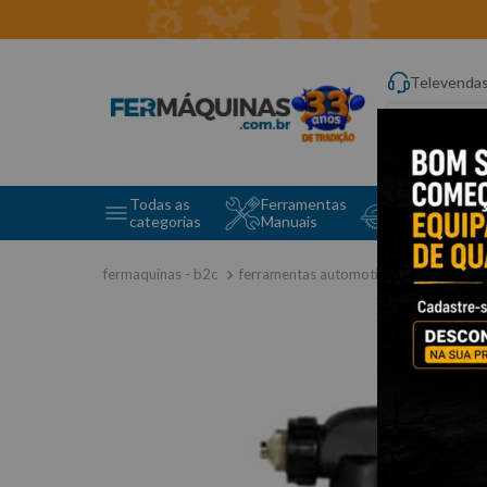
Televenda
Digite aqui o q
Todas as
Ferramentas
Ferramentas 
categorias
Manuais
e Máquinas
ferramentas automotivas especiais