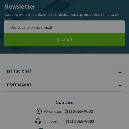
Newsletter
Consumo de ar médio: 6 pcm.
Cadastre-se e receba nossas novidades e promoções em seu e-
mail!
Inclui:1 conector de ar 1/4", 1 gancho e 1 bits ponta dupla.
Dimensões CxLxA (mm): 230x70x50 Peso: 0,85
ENVIAR
Ref: PRO-803
Garantia: 6 MESES
Fabricante: PDR
-Imagens meramente ilustrativas
-Todas as informações divulgadas são de responsabilidade do
Institucional
Fabricante/ Fornecedor.
Informações
Contato
Whatsapp:
(11) 2065-9002
Televendas:
(11) 2065-9002