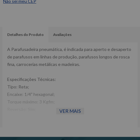
Não sei meu CEP
Detalhes do Produto
Avaliações
A Parafusadeira pneumática, é indicada para aperto e desaperto
de parafusos em linhas de produção, parafusos longos de rosca
fina, carrocerias metálicas e madeiras.
Especificações Técnicas:
Tipo: Reta;
Encaixe: 1/4" hexagonal;
Torque máximo: 3 Kgfm;
Reversão: Sim;
VER MAIS
Regulagem de fluxo de ar: Sim;
Velocidade livre: 10.500rpm;
Pressão de trabalho: 90 psi;
Entrada de ar: 1/4";