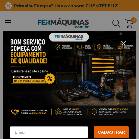
Primeira Compra? Use o cupom: CLIENTEFELIZ
0
Buscar
ferramentas pneumáticas
parafusadeiras
Clique e veja!
Parafusadeira Pneumática Reta com
encaixe 1/4" – PRO-803 PDR
:
PRO-803
PDR
R$
179
,
45
CADASTRAR
Por:
/cada