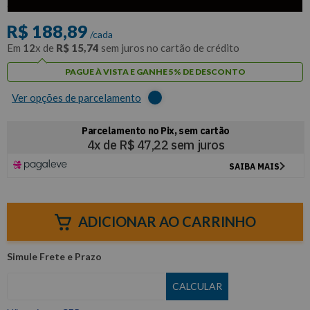
com
5% de desconto
no PIX ou Boleto
R$
188
,
89
/cada
Em
12
x de
R$
15
,
74
sem juros no cartão de crédito
PAGUE À VISTA E GANHE 5% DE DESCONTO
Ver opções de parcelamento
ADICIONAR AO CARRINHO