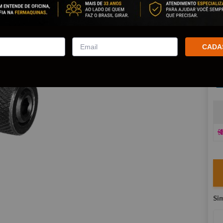
Po
co
R
CADA
E
V