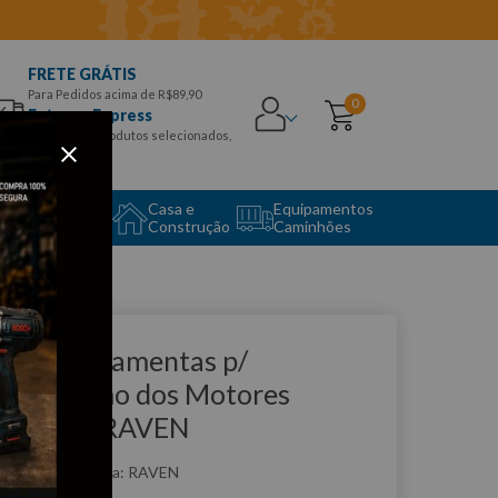
FRETE GRÁTIS
Para Pedidos acima de R$89,90
0
Entrega Express
para CEPS e produtos selecionados,
Aproveite!
uipamento
Casa e
Equipamentos
to Center
Construção
Caminhões
que e veja!
ar de Ferramentas p/
incronismo dos Motores
ultiJet - RAVEN
:
R141016
RAVEN