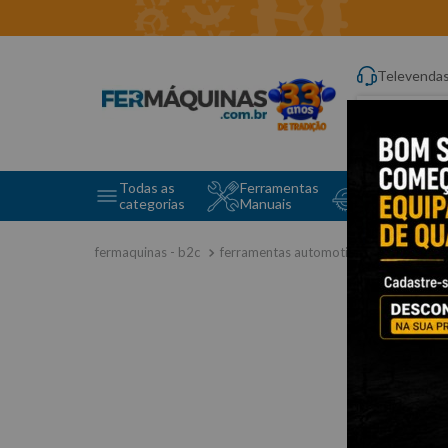
Televenda
Digite aqui o q
Todas as
Ferramentas
Ferramentas 
categorias
Manuais
e Máquinas
ferramentas automotivas especiais