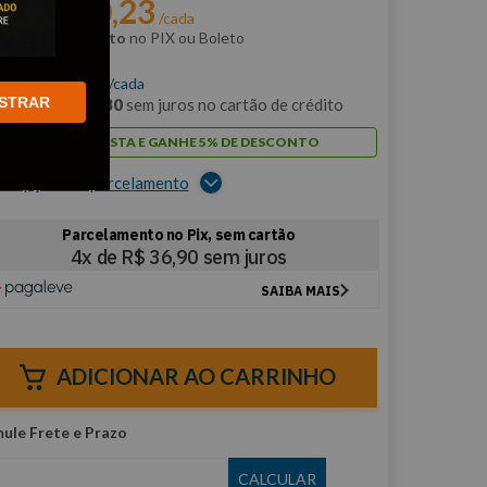
R$
140
,
23
r:
/cada
m
5% de desconto
no PIX ou Boleto
$
147
,
61
/cada
STRAR
m
12
x de
R$
12
,
30
sem juros no cartão de crédito
PAGUE À VISTA E GANHE 5% DE DESCONTO
er opções de parcelamento
ADICIONAR AO CARRINHO