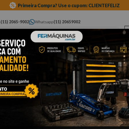
Primeira Compra? Use o cupom: CLIENTEFELIZ
s
(11) 2065-9002
Whatsapp
(11) 20659002
ue você procura...
Elétricas
Ferramentas
Ferramentas
Eq
Pneumáticas
Automotivas Especiais
Au
linha fiat
motor e câmbio
Cli
P
S
M