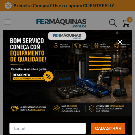
Primeira Compra? Use o cupom: CLIENTEFELIZ
0
Buscar
injeção eletrônica e motor
instrumentos para medidas
paquímetro
Clique e veja!
Paquímetro Digital em Aço Inox 150
Mm 6" com Estojo - LEETOOLS
:
684132
LEE TOOLS
CADASTRAR