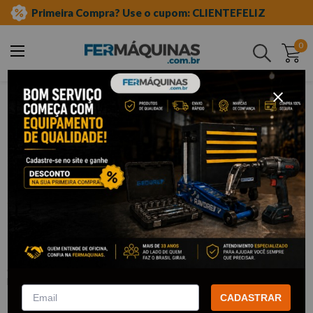
Primeira Compra? Use o cupom: CLIENTEFELIZ
0
Buscar
epis
óculos de segurança
Clique e veja!
Óculos de Segurança Harpia Modelo
Centauro Incolor - PROTEPLUS
:
2870005
PROTEPLUS
R$
4
,
33
CADASTRAR
Por:
/cada