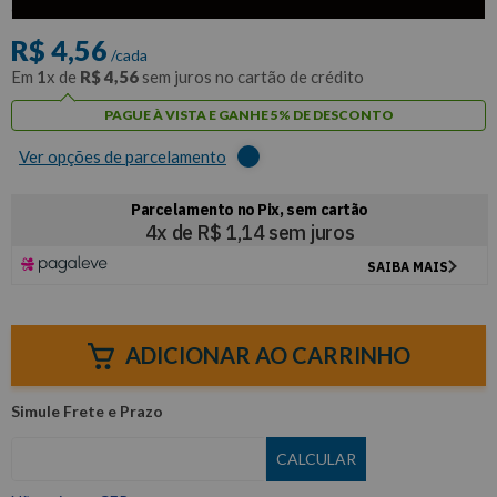
com
5% de desconto
no PIX ou Boleto
R$
4
,
56
/cada
Em
1
x de
R$
4
,
56
sem juros no cartão de crédito
PAGUE À VISTA E GANHE 5% DE DESCONTO
Ver opções de parcelamento
ADICIONAR AO CARRINHO