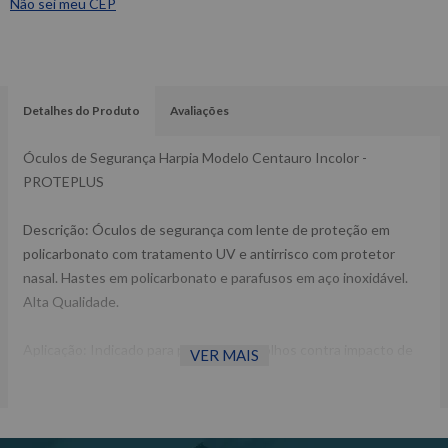
Não sei meu CEP
Detalhes do Produto
Avaliações
Óculos de Segurança Harpia Modelo Centauro Incolor -
PROTEPLUS
Descrição: Óculos de segurança com lente de proteção em
policarbonato com tratamento UV e antirrisco com protetor
nasal. Hastes em policarbonato e parafusos em aço inoxidável.
Alta Qualidade.
Aplicação: Indicado para proteção dos olhos contra impacto de
VER MAIS
partículas volantes.