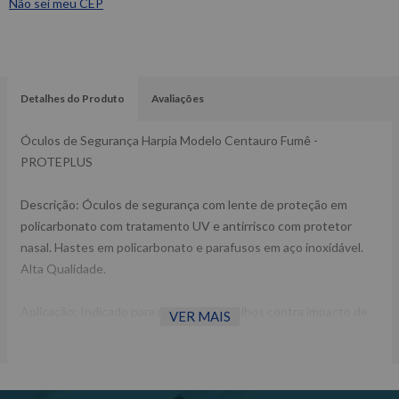
Não sei meu CEP
Detalhes do Produto
Avaliações
Óculos de Segurança Harpia Modelo Centauro Fumê -
PROTEPLUS
Descrição: Óculos de segurança com lente de proteção em
policarbonato com tratamento UV e antirrisco com protetor
nasal. Hastes em policarbonato e parafusos em aço inoxidável.
Alta Qualidade.
Aplicação: Indicado para proteção dos olhos contra impacto de
VER MAIS
partículas volantes.