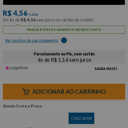
com
5% de desconto
no PIX ou Boleto
R$
4
,
56
/cada
Em
1
x de
R$
4
,
56
sem juros no cartão de crédito
PAGUE À VISTA E GANHE 5% DE DESCONTO
Ver opções de parcelamento
ADICIONAR AO CARRINHO