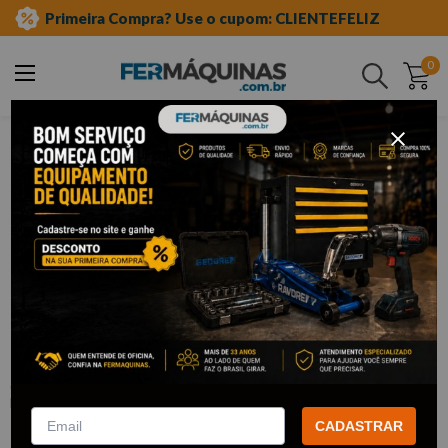
Primeira Compra? Use o cupom: CLIENTEFELIZ
0
Buscar
epis
óculos de segurança
Clique e veja!
Óculos de Segurança Harpia Modelo
Centauro Fumê - PROTEPLUS
:
2870006
PROTEPLUS
R$
4
,
33
CADASTRAR
Por:
/cada