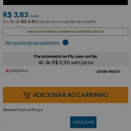
com
5% de desconto
no PIX ou Boleto
R$
3
,
83
/cada
Em
1
x de
R$
3
,
83
sem juros no cartão de crédito
PAGUE À VISTA E GANHE 5% DE DESCONTO
Ver opções de parcelamento
ADICIONAR AO CARRINHO