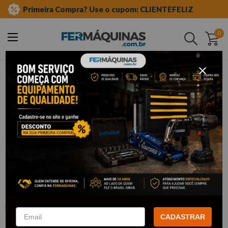
Primeira Compra? Use o cupom: CLIENTEFELIZ
0
Buscar
ferramentas pneumáticas
acessórios pneumáticos
adaptadores de mangueira
Clique e veja!
Niple 1/4" X 1/4" - LUBEFER
:
LUB26S
LUBEFER
CADASTRAR
R$
3
,
64
Por:
/cada