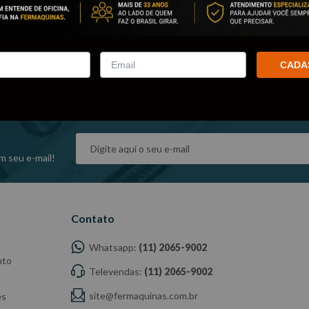
Verifiqu
Tente ut
Utilize 
Tente u
CADA
m seu e-mail!
Contato
Whatsapp:
(11) 2065-9002
nto
Televendas:
(11) 2065-9002
site@fermaquinas.com.br
es