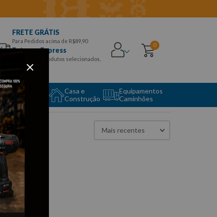
FRETE GRÁTIS
Para Pedidos acima de R$89,90
0
Entrega Express
para CEPS e produtos selecionados,
Aproveite!
uipamento
Casa e
Equipamentos
to Center
Construção
Caminhões
Mais recentes
to encontrado
 fazer?