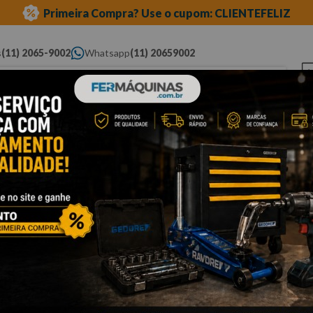
Primeira Compra? Use o cupom: CLIENTEFELIZ
s
(11) 2065-9002
Whatsapp
(11) 20659002
ue você procura...
Elétricas
Ferramentas
Ferramentas
Eq
Pneumáticas
Automotivas Especiais
Au
Nenhum produ
O que eu devo
OOPS!