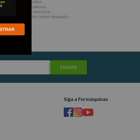
e os termos digitados.
ilizar uma única palavra.
termos genéricos na busca.
tilizar sinônimos do termo desejado.
STRAR
ENVIAR
Siga a Fermáquinas