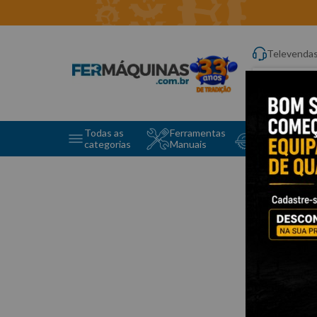
Televenda
Digite aqui o q
Todas as
Ferramentas
Ferramentas 
categorias
Manuais
e Máquinas
0