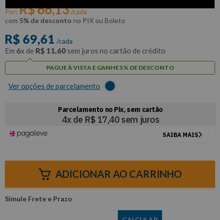
R$
66
,
13
Por:
/cada
com
5% de desconto
no PIX ou Boleto
R$
69
,
61
/cada
Em
6
x de
R$
11
,
60
sem juros no cartão de crédito
PAGUE À VISTA E GANHE 5% DE DESCONTO
Ver opções de parcelamento
ADICIONAR AO CARRINHO