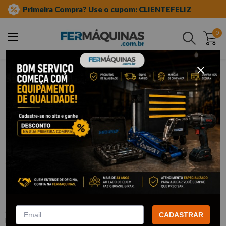
Primeira Compra? Use o cupom: CLIENTEFELIZ
0
Buscar
ferramentas manuais
martelos e marretas
martelo bola
Clique e veja!
Martelo Bola Polido (1000g) –
Brasfort
:
F8170
CADASTRAR
BRASFORT