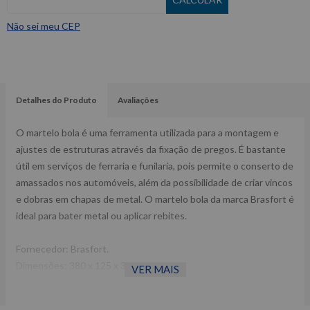
Não sei meu CEP
Detalhes do Produto
Avaliações
O martelo bola é uma ferramenta utilizada para a montagem e
ajustes de estruturas através da fixação de pregos. É bastante
útil em serviços de ferraria e funilaria, pois permite o conserto de
amassados nos automóveis, além da possibilidade de criar vincos
e dobras em chapas de metal. O martelo bola da marca Brasfort é
ideal para bater metal ou aplicar rebites.
Fornecedor: Brasfort.
Dimensões: 380 x 125 x 35 mm.
VER MAIS
Referência: 8170.