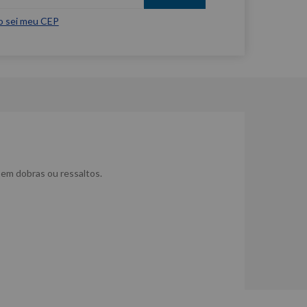
o sei meu CEP
sem dobras ou ressaltos.