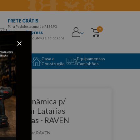
FRETE GRÁTIS
Para Pedidos acima de R$89,90
0
Entrega Express
para CEPS e produtos selecionados,
Aproveite!
uipamento
Casa e
Equipamentos
to Center
Construção
Caminhões
que e veja!
arreta Dinâmica p/
esamassar Latarias
utomotivas - RAVEN
:
R107002
RAVEN