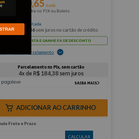
R$
700
,
65
r:
/cada
m
5% de desconto
no PIX ou Boleto
$
737
,
53
/cada
STRAR
m
12
x de
R$
61
,
46
sem juros no cartão de crédito
PAGUE À VISTA E GANHE 5% DE DESCONTO
er opções de parcelamento
ADICIONAR AO CARRINHO