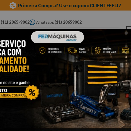
Primeira Compra? Use o cupom: CLIENTEFELIZ
s
(11) 2065-9002
Whatsapp
(11) 20659002
ue você procura...
Elétricas
Ferramentas
Ferramentas
Eq
Pneumáticas
Automotivas Especiais
Au
carroceria e funilaria
marreta dinâmica
Cli
M
D
A