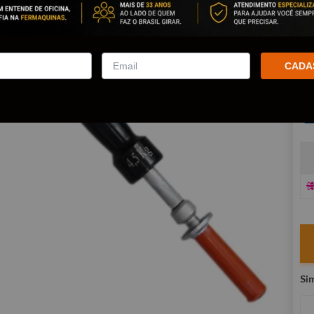
Po
co
R
CADA
E
V