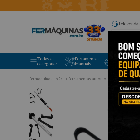
Televenda
Digite aqui o q
Todas as
Ferramentas
Ferramentas 
categorias
Manuais
e Máquinas
ferramentas automotivas especiais