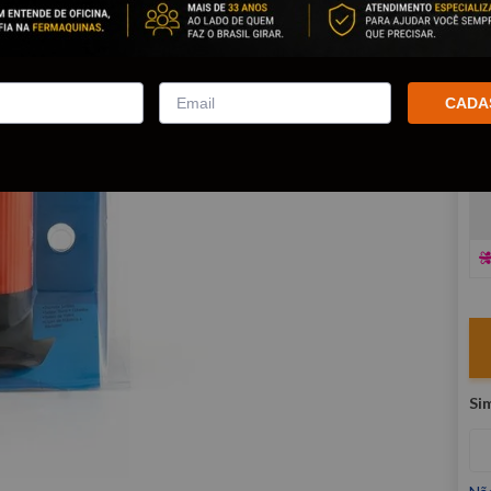
co
R
E
CADA
V