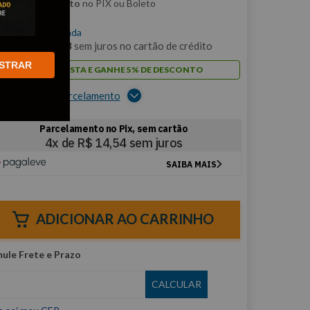
m
5% de desconto
no PIX ou Boleto
$
58
,
16
/cada
m
5
x de
R$
11
,
63
sem juros no cartão de crédito
STRAR
PAGUE À VISTA E GANHE 5% DE DESCONTO
er opções de parcelamento
ADICIONAR AO CARRINHO