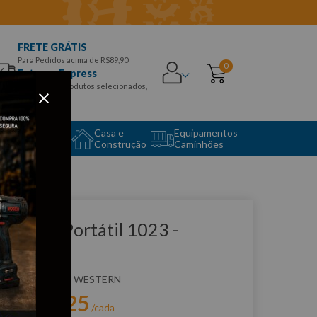
FRETE GRÁTIS
Para Pedidos acima de R$89,90
0
Entrega Express
para CEPS e produtos selecionados,
Aproveite!
uipamento
Casa e
Equipamentos
to Center
Construção
Caminhões
que e veja!
açarico Portátil 1023 -
ESTERN
:
W1023
WESTERN
R$
55
,
25
r:
/cada