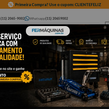
Primeira Compra? Use o cupom: CLIENTEFELIZ
s
(11) 2065-9002
Whatsapp
(11) 20659002
ue você procura...
Elétricas
Ferramentas
Ferramentas
Eq
Pneumáticas
Automotivas Especiais
Au
áquina de solda
maçaricos e gás
Cli
M
W
Po