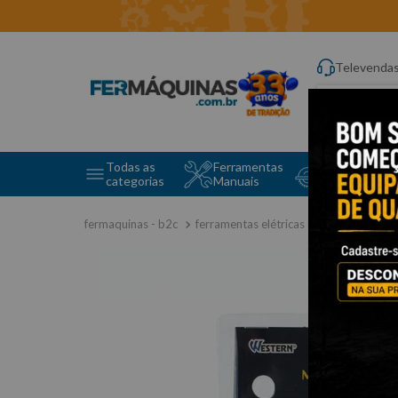
Televenda
Digite aqui o q
Todas as
Ferramentas
Ferramentas 
categorias
Manuais
e Máquinas
ferramentas elétricas e máquinas
m