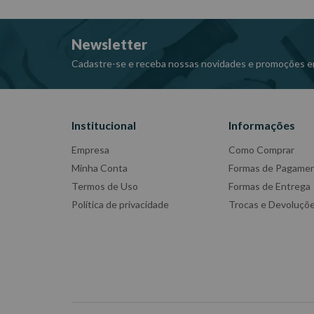
- Temperaturas:
Estável: 800°C;
Newsletter
Máxima: 1.100°C;
- Dimensões da Peça: 8,3 x 7,2 x 16c
Cadastre-se e receba nossas novidades e promoções e
- Utiliza refil de gás butano (não incluso)
- Tanque de gás butano recarregável
- Material: Liga de Zinco, Cobre e ABS
Institucional
Informações
-Portátil.
- W1023
Empresa
Como Comprar
Minha Conta
Formas de Pagame
Termos de Uso
Formas de Entrega
Política de privacidade
Trocas e Devoluçõ