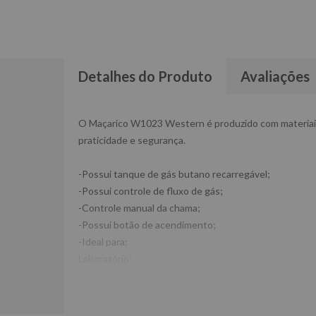
Detalhes do Produto
Avaliações
O Maçarico W1023 Western é produzido com materiais d
praticidade e segurança.
-Possui tanque de gás butano recarregável;
-Possui controle de fluxo de gás;
-Controle manual da chama;
-Possui botão de acendimento;
-Ideal para:
Laboratório;
Artesanato;
Reparos em geral;
Culinária;