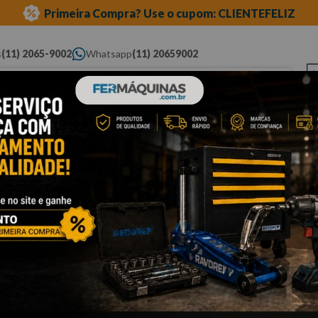
Primeira Compra? Use o cupom: CLIENTEFELIZ
s
(11) 2065-9002
Whatsapp
(11) 20659002
ue você procura...
Elétricas
Ferramentas
Ferramentas
Eq
Pneumáticas
Automotivas Especiais
Au
mbio l. pesada
Cli
M
C
M