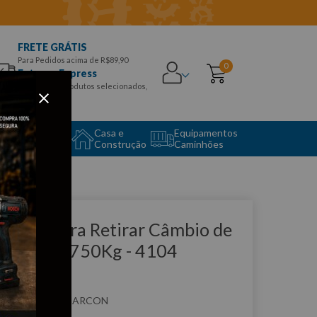
FRETE GRÁTIS
Para Pedidos acima de R$89,90
0
Entrega Express
para CEPS e produtos selecionados,
Aproveite!
uipamento
Casa e
Equipamentos
to Center
Construção
Caminhões
que e veja!
acaco para Retirar Câmbio de
aminhão 750Kg - 4104
ARCON
:
4104
MARCON