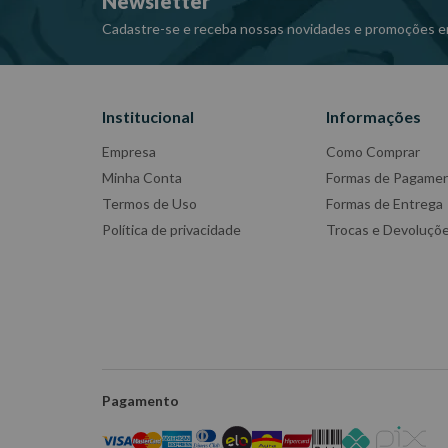
Newsletter
Tamanho da mesa: 490mm x 445mm
Tipo de rodas: Rodas de ferro
Cadastre-se e receba nossas novidades e promoções e
Modelo das Rodas: 2 RM-51.
Dimensões CxLxA (mm): 1225x700x290
Institucional
Informações
Peso: 86Kg
Ref: 4104
Empresa
Como Comprar
Garantia: 3 meses
Minha Conta
Formas de Pagame
Fabricante: MARCON
Termos de Uso
Formas de Entrega
-Imagens meramente ilustrativas
Política de privacidade
Trocas e Devoluçõ
-Todas as informações divulgadas são de responsabili
Pagamento