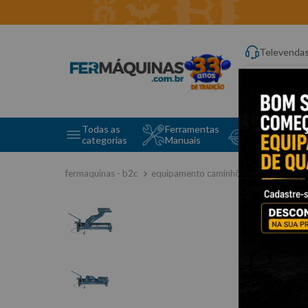
Televenda
Digite aqui o q
Todas as
Ferramentas
Ferramentas 
categorias
Manuais
e Máquinas
equipamento caminhões
macaco câ