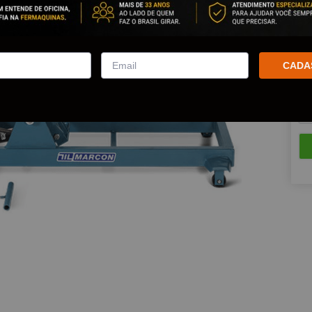
Est
Que
CADA