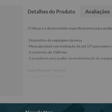
Detalhes do Produto
Avaliações
O Macaco é desenvolvido especificamente para auxilia
-Dispositivo de regulagem da mesa
-Mesa ajustável com inclinação de até 15º para ambos 
-2 correntes de 1064 mm
-2 puxadores para auxiliar na movimentação do equip
Especificações Técnicas:
Comprimento:1376mm
Largura: 718mm
Altura: 293mm
Capacidade: 0,75ton
Altura de trabalho (mín/máx): 175mm/824mm
Curso do pistão: 158mm