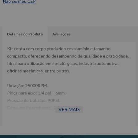
Não sei meu CEP
Detalhes do Produto
Avaliações
Kit conta com corpo produzido em alumínio e tamanho
compacto, oferecendo desempenho de qualidade e praticidade.
Ideal para utilização em metalúrgicas, indústria automotiva,
oficinas mecânicas, entre outros.
Rotação: 25000RPM.
Pinça para eixo: 1/4 pol – 6mm.
Pressão de trabalho: 90PSI.
Consumo intermitente: 14PCM.
VER MAIS
Entrada de ar (NPT): 1/4 Pol. Mangueira recomendada: 3/8 pol
diâmetro interno.
10 pontas.
Conector para engate.