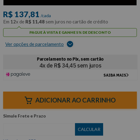
com
5% de desconto
no PIX ou Boleto
R$
137
,
81
/cada
Em
12
x de
R$
11
,
48
sem juros no cartão de crédito
PAGUE À VISTA E GANHE 5% DE DESCONTO
Ver opções de parcelamento
ADICIONAR AO CARRINHO