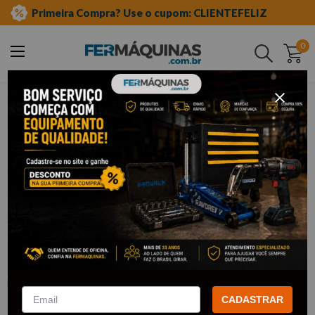
Primeira Compra? Use o cupom: CLIENTEFELIZ
0
Buscar
ferramentas pneumáticas
retífica
Clique e veja!
Kit Mini Retífica Pneumática de 1/4"
com 10 Pontas - WAFT
:
F6519
WAFT
R$
130
,
92
CADASTRAR
Por:
/cada