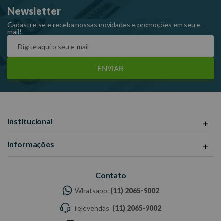
Newsletter
2 chaves.
Maleta plástica.
Cadastre-se e receba nossas novidades e promoções em seu e-
mail!
Waft 6519
ENVIAR
Institucional
Informações
Contato
Whatsapp:
(11) 2065-9002
Televendas:
(11) 2065-9002