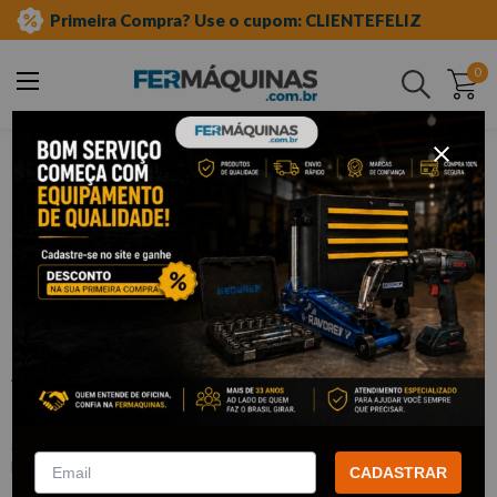
Primeira Compra? Use o cupom: CLIENTEFELIZ
0
Buscar
ferramentas manuais
junta universal para soquetes
Clique e veja!
Junta Universal 1/2 - R65300012
GEDORE RED
:
R65300012
GEDORE RED
CADASTRAR