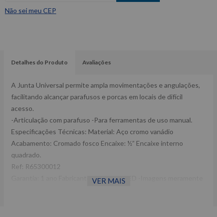
Não sei meu CEP
Detalhes do Produto
Avaliações
A Junta Universal permite ampla movimentações e angulações,
facilitando alcançar parafusos e porcas em locais de difícil
acesso.
-Articulação com parafuso -Para ferramentas de uso manual.
Especificações Técnicas: Material: Aço cromo vanádio
Acabamento: Cromado fosco Encaixe: ½” Encaixe interno
quadrado.
Ref: R65300012
Garantia: 1 ano Fabricante: GEDORE RED -Imagens meramente
VER MAIS
ilustrativas -Todas as informações divulgadas são de
responsabilidade do Fabricante/ Fornecedor.