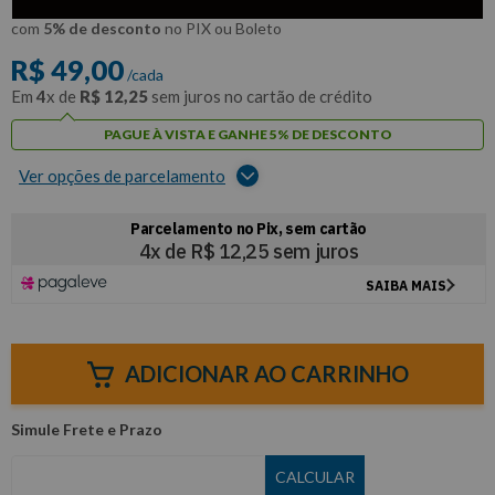
R$
46
,
55
Por:
/cada
com
5% de desconto
no PIX ou Boleto
R$
49
,
00
/cada
Em
4
x de
R$
12
,
25
sem juros no cartão de crédito
PAGUE À VISTA E GANHE 5% DE DESCONTO
Ver opções de parcelamento
ADICIONAR AO CARRINHO