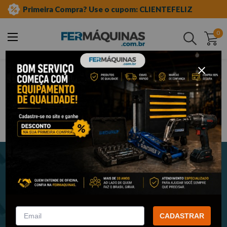
Primeira Compra? Use o cupom: CLIENTEFELIZ
0
Buscar
Newsletter
Cadastre-se e receba nossas novidades e promoções em seu e-
mail!
CADASTRAR
ENVIAR