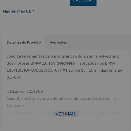
Não sei meu CEP
Detalhes do Produto
Avaliações
Jogo de ferramentas para manutenção do sistema Valvetronic
dos motores BMW 2.0 16V (N46/N46T) aplicados nos BMW
118/120i (04-07), 320i (05-09), X1 sDrive 18i (10 em diante) e Z4
(05-09).
Utilizar com 251500.
Garantia de 1 ano contra defeito de fabricação, direto com o
fabricante.
Assistência cobre defeitos de fabricação e/ou falha de matéria-
VER MAIS
prima.