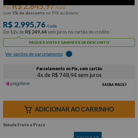
R$
2
.
845
,
97
Por:
/cada
com
5% de desconto
no PIX ou Boleto
R$
2
.
995
,
76
/cada
Em
12
x de
R$
249
,
64
sem juros no cartão de crédito
PAGUE À VISTA E GANHE 5% DE DESCONTO
Ver opções de parcelamento
ADICIONAR AO CARRINHO