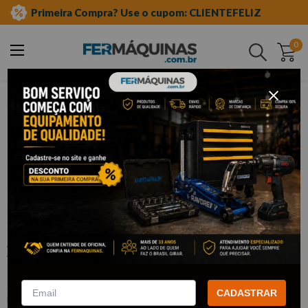
Primeira Compra? Use o cupom: CLIENTEFELIZ
0
Buscar
ferramentas automotivas especiais
kit correia dentada
Clique e veja!
Jogo p/ manutenção do Sistema
Valvetronic BMW - RAVEN
:
R251501
CADASTRAR
RAVEN