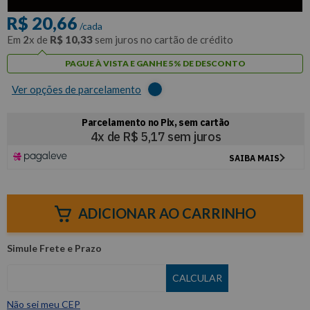
R$
20
,
66
/cada
Em
2
x de
R$
10
,
33
sem juros no cartão de crédito
PAGUE À VISTA E GANHE 5% DE DESCONTO
Ver opções de parcelamento
ADICIONAR AO CARRINHO
Não sei meu CEP