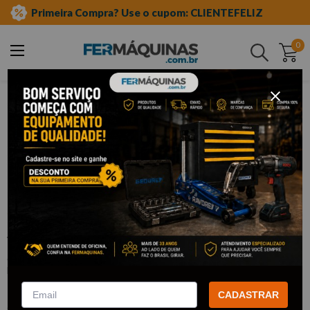
Primeira Compra? Use o cupom: CLIENTEFELIZ
0
Buscar
ferramentas automotivas especiais
carroceria e funilaria
limas
Clique e veja!
Jogo Lima Rotativa 5 pçs - EDA
:
8AF
EDA
R$
19
,
63
Por:
/cada
CADASTRAR
com
5% de desconto
no PIX ou Boleto