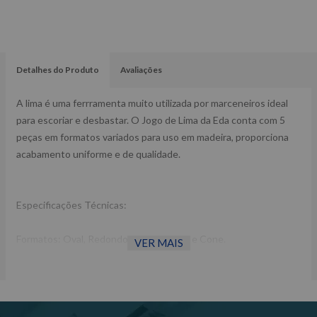
Detalhes do Produto
Avaliações
A lima é uma ferrramenta muito utilizada por marceneiros ideal
para escoriar e desbastar. O Jogo de Lima da Eda conta com 5
peças em formatos variados para uso em madeira, proporciona
acabamento uniforme e de qualidade.
Especificações Técnicas:
Formatos: Oval, Redondo, Reto, Cônico e Cone.
VER MAIS
Fornecedor: Eda
Referência: 8AF