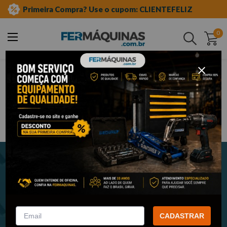
Primeira Compra? Use o cupom: CLIENTEFELIZ
0
Buscar
Newsletter
Cadastre-se e receba nossas novidades e promoções em seu e-
mail!
CADASTRAR
ENVIAR