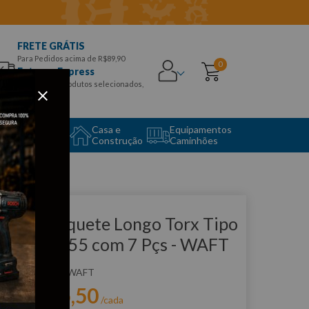
FRETE GRÁTIS
Para Pedidos acima de R$89,90
0
Entrega Express
para CEPS e produtos selecionados,
Aproveite!
uipamento
Casa e
Equipamentos
to Center
Construção
Caminhões
que e veja!
ogo de Soquete Longo Torx Tipo
o T20 a T55 com 7 Pçs - WAFT
:
F6346
WAFT
R$
135
,
50
r:
/cada