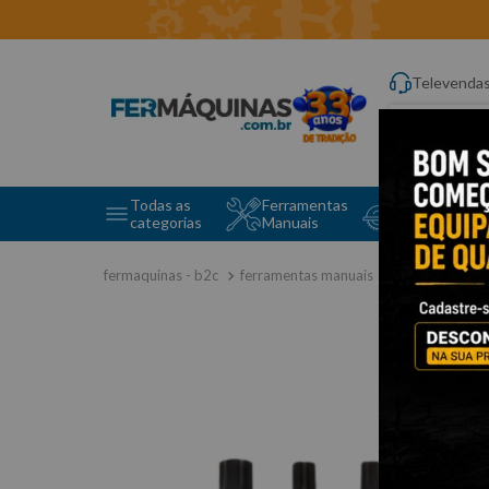
Televenda
Digite aqui o q
Todas as
Ferramentas
Ferramentas 
categorias
Manuais
e Máquinas
ferramentas manuais
jogo de tork 