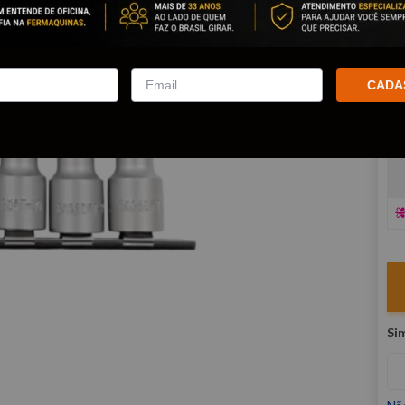
co
R
E
CADA
V