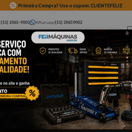
Primeira Compra? Use o cupom: CLIENTEFELIZ
s
(11) 2065-9002
Whatsapp
(11) 20659002
ue você procura...
Elétricas
Ferramentas
Ferramentas
Eq
Pneumáticas
Automotivas Especiais
Au
e ribe
Cli
J
d
Po