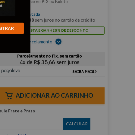
m
5% de desconto
no PIX ou Boleto
$
142
,
63
/cada
m
12
x de
R$
11
,
88
sem juros no cartão de crédito
STRAR
PAGUE À VISTA E GANHE 5% DE DESCONTO
er opções de parcelamento
ADICIONAR AO CARRINHO