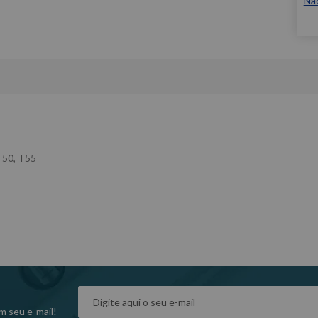
Nã
T50, T55
m seu e-mail!