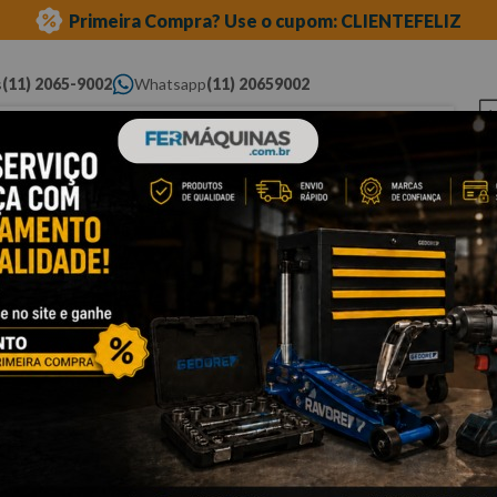
Primeira Compra? Use o cupom: CLIENTEFELIZ
s
(11) 2065-9002
Whatsapp
(11) 20659002
ue você procura...
Elétricas
Ferramentas
Ferramentas
Eq
Pneumáticas
Automotivas Especiais
Au
uetes
encaixe um quarto
Cli
J
1
Po