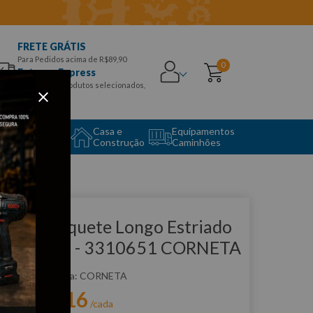
FRETE GRÁTIS
Para Pedidos acima de R$89,90
0
Entrega Express
para CEPS e produtos selecionados,
Aproveite!
uipamento
Casa e
Equipamentos
to Center
Construção
Caminhões
que e veja!
ogo de Soquete Longo Estriado
/4" 10Pçs - 3310651 CORNETA
:
3310651
CORNETA
R$
58
,
16
r:
/cada