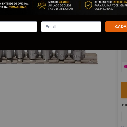
co
R
E
CADA
V