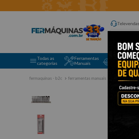
Televenda
Digite aqui o q
Todas as
Ferramentas
Ferramentas 
categorias
Manuais
e Máquinas
ferramentas manuais
jogo de soq