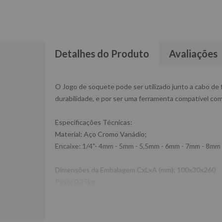
Detalhes do Produto
Avaliações
O Jogo de soquete pode ser utilizado junto a cabo de 
durabilidade, e por ser uma ferramenta compatível com 
Especificações Técnicas:
Material: Aço Cromo Vanádio;
Encaixe: 1/4"- 4mm - 5mm - 5,5mm - 6mm - 7mm - 8m
Dimensões da Embalagem CxLxA (mm): 100x30x260
Peso: 0,35kg
Ref: 3310651
Garantia: 3 MESES
Fabricante: CORNETA