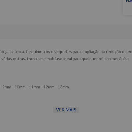
Nã
força, catraca, torquímetros e soquetes para ampliação ou redução de en
várias outras, torna-se a multiuso ideal para qualquer oficina mecânica.
m - 9mm - 10mm - 11mm - 12mm - 13mm.
VER MAIS