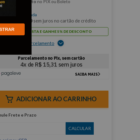
m
5% de desconto
no PIX ou Boleto
$
61
,
22
/cada
m
6
x de
R$
10
,
20
sem juros no cartão de crédito
STRAR
PAGUE À VISTA E GANHE 5% DE DESCONTO
er opções de parcelamento
ADICIONAR AO CARRINHO