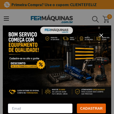
Primeira Compra? Use o cupom: CLIENTEFELIZ
0
Buscar
ferramentas automotivas especiais
carroceria e funilaria
limas
Clique e veja!
Jogo de Limas 5 Pçs - R93000005
GEDORE RED
:
R93000005
GEDORE RED
CADASTRAR