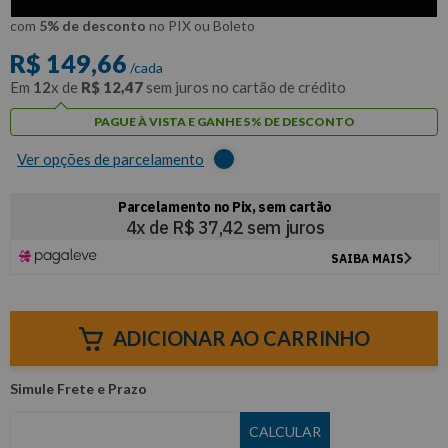
R$
142
,
18
Por:
/cada
com
5% de desconto
no PIX ou Boleto
R$
149
,
66
/cada
Em
12
x de
R$
12
,
47
sem juros no cartão de crédito
PAGUE À VISTA E GANHE 5% DE DESCONTO
Ver opções de parcelamento
ADICIONAR AO CARRINHO