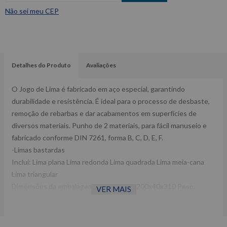
Não sei meu CEP
Detalhes do Produto
Avaliações
O Jogo de Lima é fabricado em aço especial, garantindo
durabilidade e resistência. É ideal para o processo de desbaste,
remoção de rebarbas e dar acabamentos em superfícies de
diversos materiais. Punho de 2 materiais, para fácil manuseio e
fabricado conforme DIN 7261, forma B, C, D, E, F.
-Limas bastardas
Inclui: Lima plana Lima redonda Lima quadrada Lima meia-cana
Lima triangular
Dimensões da embalagem CxLxA (mm): 200x40x310 Peso:
VER MAIS
0,82Kg Ref: R93000005
Garantia: 12 meses Fabricante: GEDORE RED -Imagens
meramente ilustrativas -Todas as informações divulgadas são de