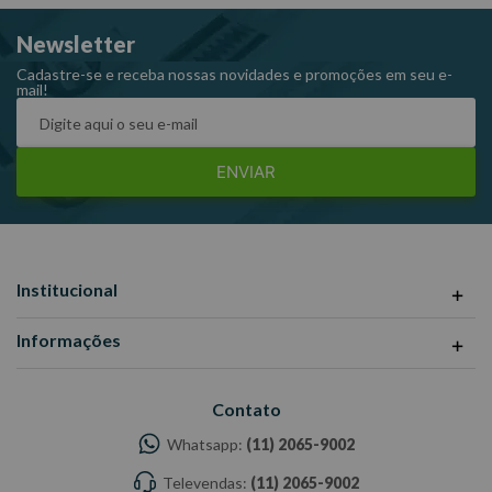
Ref: 102405MY
Newsletter
Garantia: 12 meses
Fabricante: MAYLE.
Cadastre-se e receba nossas novidades e promoções em seu e-
mail!
-Imagens meramente ilustrativas
-Todas as informações divulgadas são de responsabilidade do
Fabricante/ Fornecedor.
ENVIAR
Institucional
Informações
Contato
Whatsapp:
(11) 2065-9002
Televendas:
(11) 2065-9002