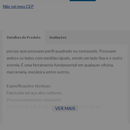
Não sei meu CEP
Detalhes do Produto
Avaliações
porcas que possuem perfil quadrado ou sextavado. Possuem
ambos os lados com medidas iguais, sendo um lado fixa e o outro
estrela. É uma ferramenta fundamental em qualquer oficina,
marcenaria, mecânica entre outros.
Especificações técnicas:
Fabricada em aço alto carbono;
Possui acabamento niquelado;
12 Peças: 6; 7; 8; 9; 10; 11; 12; 13; 14; 17; 19; 22 mm.
VER MAIS
Dimensões CxLxA (mm):200x50x170
Peso: 950g