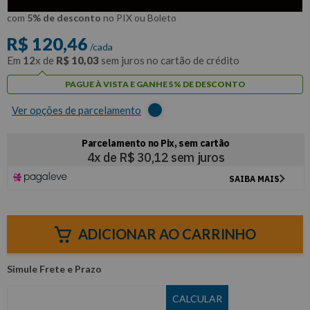
R$
114
,
44
Por:
/cada
com
5% de desconto
no PIX ou Boleto
R$
120
,
46
/cada
Em
12
x de
R$
10
,
03
sem juros no cartão de crédito
PAGUE À VISTA E GANHE 5% DE DESCONTO
Ver opções de parcelamento
ADICIONAR AO CARRINHO