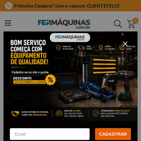
Primeira Compra? Use o cupom: CLIENTEFELIZ
0
Buscar
ferramentas manuais
jogo de chave combinada
Clique e veja!
Jogo de Chave Combinada 6 - 22 mm
(12 Pçs) - MAYLE
:
102405MY
MAYLE
CADASTRAR