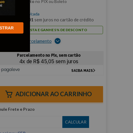
m
5% de desconto
no PIX ou Boleto
$
180
,
18
/cada
m
12
x de
R$
15
,
01
sem juros no cartão de crédito
STRAR
PAGUE À VISTA E GANHE 5% DE DESCONTO
er opções de parcelamento
ADICIONAR AO CARRINHO