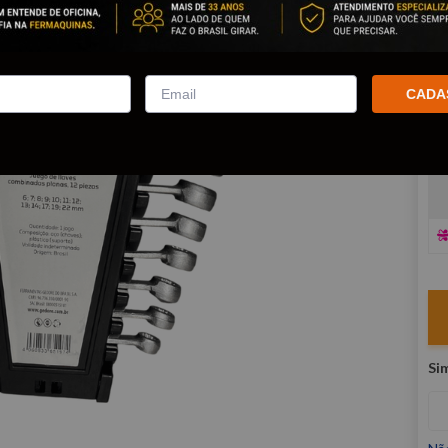
co
R
E
CADA
V