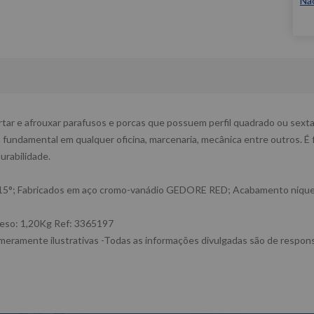
Nã
ar e afrouxar parafusos e porcas que possuem perfil quadrado ou sext
a fundamental em qualquer oficina, marcenaria, mecânica entre outros. É 
urabilidade.
ca 15°; Fabricados em aço cromo-vanádio GEDORE RED; Acabamento niqu
eso: 1,20Kg Ref: 3365197
eramente ilustrativas -Todas as informações divulgadas são de respons