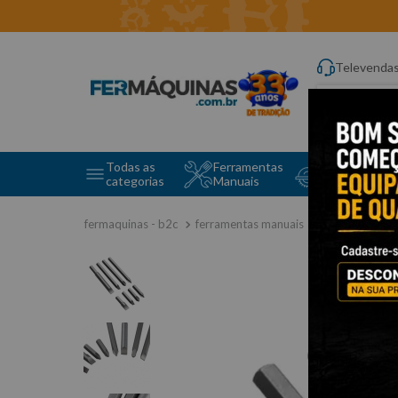
Televenda
Digite aqui o q
Todas as
Ferramentas
Ferramentas 
categorias
Manuais
e Máquinas
ferramentas manuais
pontas bits