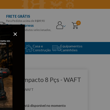
FRETE GRÁTIS
Para Pedidos acima de R$89,90
0
Entrega Express
para CEPS e produtos selecionados,
Aproveite!
uipamento
Casa e
Equipamentos
to Center
Construção
Caminhões
que e veja!
ogo Bits Impacto 8 Pçs - WAFT
:
F6178
WAFT
e produto não está disponível no momento