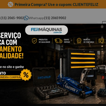
Primeira Compra? Use o cupom: CLIENTEFELIZ
s
(11) 2065-9002
Whatsapp
(11) 20659002
ue você procura...
Elétricas
Ferramentas
Ferramentas
Eq
Pneumáticas
Automotivas Especiais
Au
Cli
J
Est