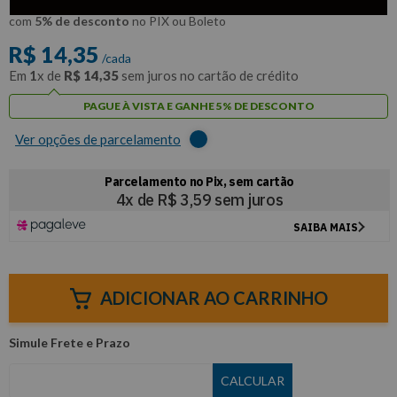
R$
13
,
63
Por:
/cada
com
5% de desconto
no PIX ou Boleto
R$
14
,
35
/cada
Em
1
x de
R$
14
,
35
sem juros no cartão de crédito
PAGUE À VISTA E GANHE 5% DE DESCONTO
Ver opções de parcelamento
ADICIONAR AO CARRINHO