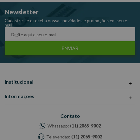
Newsletter
Dimensões Embalagem CxLxA (mm): 370x155x40
Peso: 90g
Cadastre-se e receba nossas novidades e promoções em seu e-
mail!
Ref: 654158
Garantia: 3 Meses
Fabricante: Palisad
ENVIAR
-Imagens meramente ilustrativas
-Todas as informações divulgadas são de responsabilidade do
Fabricante/ Fornecedor.
Institucional
Informações
Contato
Whatsapp:
(11) 2065-9002
Televendas:
(11) 2065-9002