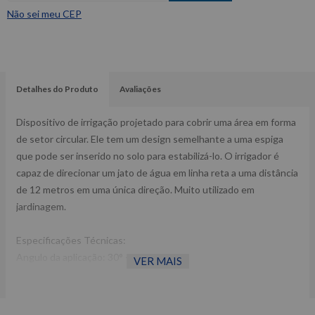
Não sei meu CEP
Detalhes do Produto
Avaliações
Dispositivo de irrigação projetado para cobrir uma área em forma
de setor circular. Ele tem um design semelhante a uma espiga
que pode ser inserido no solo para estabilizá-lo. O irrigador é
capaz de direcionar um jato de água em linha reta a uma distância
de 12 metros em uma única direção. Muito utilizado em
jardinagem.
Especificações Técnicas:
Angulo da aplicação: 30° - 360°
VER MAIS
Alcance reto de 12m
Alcança uma área de até 450M².
Corpo plástico ABS