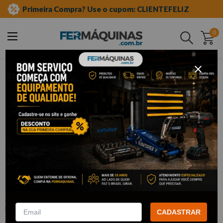
Primeira Compra? Use o cupom: CLIENTEFELIZ
0
Buscar
jardinagem
conexões e torneiras
Clique e veja!
Irrigador Setorial Tipo Espiga 12M -
654158 PALISAD
:
654158
PALISAD
CADASTRAR