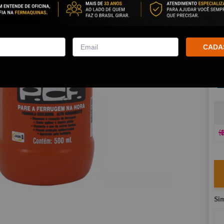
Po
co
R
CADA
E
V