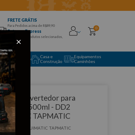
FRETE GRÁTIS
Para Pedidos acima de R$89,90
0
Entrega Express
para CEPS e produtos selecionados,
Aproveite!
uipamento
Casa e
Equipamentos
to Center
Construção
Caminhões
que e veja!
undo Convertedor para
errugem 500ml - DD2
UIMATIC TAPMATIC
:
DD2
QUIMATIC TAPMATIC