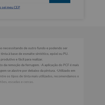
o sei meu CEP
ão necessitando de outro fundo e podendo ser
tinta à base de esmalte sintético, epóxi ou PU.
odutivo e fácil para realizar.
to da remoção da ferrugem. -A aplicação do PCF é mais
em se alastre por debaixo da pintura. -Utilizado em
tre os tipos de tinta mais utilizados, recomendamos o
rtões, escadas e cercas.
de responsabilidade do Fabricante/Fornecedor.