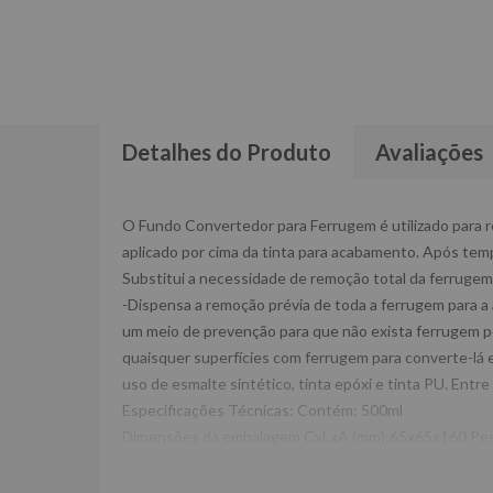
Detalhes do Produto
Avaliações
O Fundo Convertedor para Ferrugem é utilizado para 
aplicado por cima da tinta para acabamento. Após temp
Substitui a necessidade de remoção total da ferrugem a
-Dispensa a remoção prévia de toda a ferrugem para a
um meio de prevenção para que não exista ferrugem por
quaisquer superfícies com ferrugem para converte-lá 
uso de esmalte sintético, tinta epóxi e tinta PU. Entre
Especificações Técnicas: Contém: 500ml
Dimensões da embalagem CxLxA (mm):65x65x160 Pes
Garantia: 3 meses Fabricante: QUIMATIC TAPMATIC -I