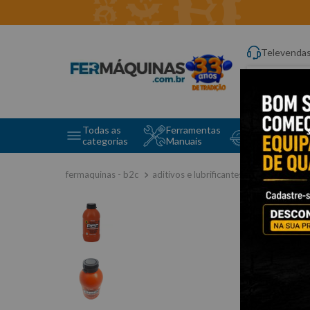
Televenda
Digite aqui o q
Todas as
Ferramentas
Ferramentas 
categorias
Manuais
e Máquinas
aditivos e lubrificantes
limpeza e 