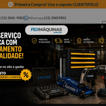
Primeira Compra? Use o cupom: CLIENTEFELIZ
s
(11) 2065-9002
Whatsapp
(11) 20659002
ue você procura...
Elétricas
Ferramentas
Ferramentas
Eq
Pneumáticas
Automotivas Especiais
Au
removedores
removedores
Cli
F
F
Q