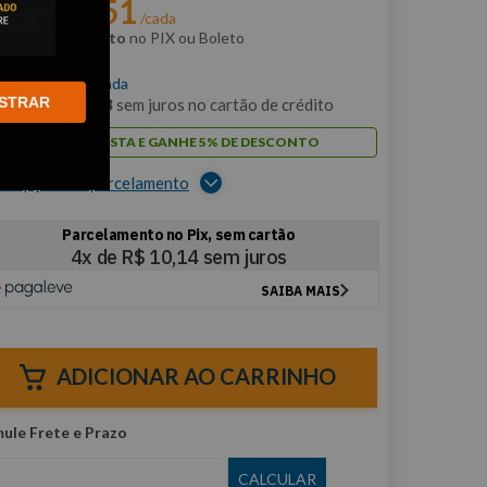
R$
38
,
51
r:
/cada
m
5% de desconto
no PIX ou Boleto
$
40
,
54
/cada
STRAR
m
4
x de
R$
10
,
13
sem juros no cartão de crédito
PAGUE À VISTA E GANHE 5% DE DESCONTO
er opções de parcelamento
ADICIONAR AO CARRINHO