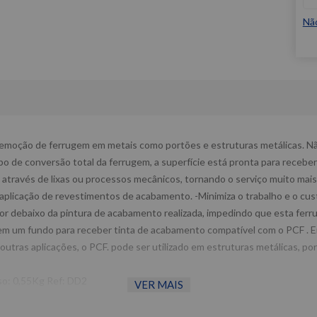
Nã
remoção de ferrugem em metais como portões e estruturas metálicas. N
o de conversão total da ferrugem, a superfície está pronta para receber 
través de lixas ou processos mecânicos, tornando o serviço muito mais pr
 aplicação de revestimentos de acabamento. -Minimiza o trabalho e o cus
 debaixo da pintura de acabamento realizada, impedindo que esta ferrug
em um fundo para receber tinta de acabamento compatível com o PCF . En
 outras aplicações, o PCF. pode ser utilizado em estruturas metálicas, po
o: 0,55Kg Ref: DD2
VER MAIS
magens meramente ilustrativas -Todas as informações divulgadas são 