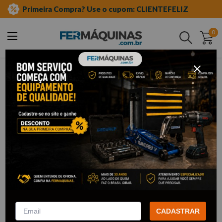
Primeira Compra? Use o cupom: CLIENTEFELIZ
0
Buscar
0
OOPS!
Nenhum produto encontrado
O que eu devo fazer?
Verifique os termos digitados.
Tente utilizar uma única palavra.
Utilize termos genéricos na busca.
Tente utilizar sinônimos do termo
desejado.
CADASTRAR