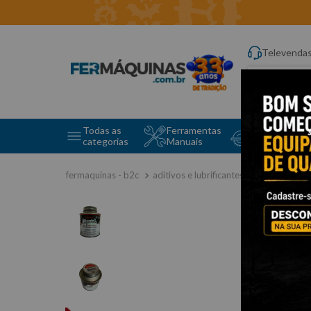
Televenda
Digite aqui o q
Todas as
Ferramentas
Ferramentas 
categorias
Manuais
e Máquinas
aditivos e lubrificantes
colas e ve