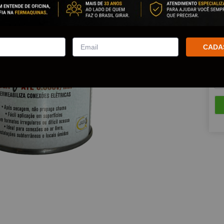
Est
Que
CADA