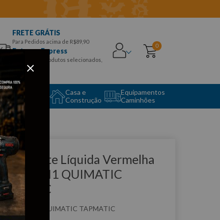
FRETE GRÁTIS
Para Pedidos acima de R$89,90
0
Entrega Express
para CEPS e produtos selecionados,
Aproveite!
uipamento
Casa e
Equipamentos
to Center
Construção
Caminhões
que e veja!
ita Isolante Líquida Vermelha
00ml - BH1 QUIMATIC
APMATIC
:
BH1
QUIMATIC TAPMATIC