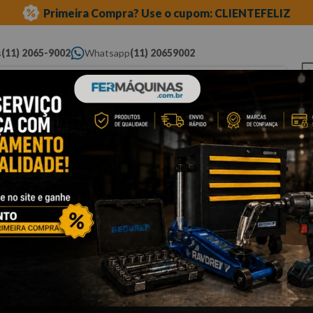
Primeira Compra? Use o cupom: CLIENTEFELIZ
s
(11) 2065-9002
Whatsapp
(11) 20659002
ue você procura...
Elétricas
Ferramentas
Ferramentas
Eq
Pneumáticas
Automotivas Especiais
Au
dadores
Cli
F
2
T